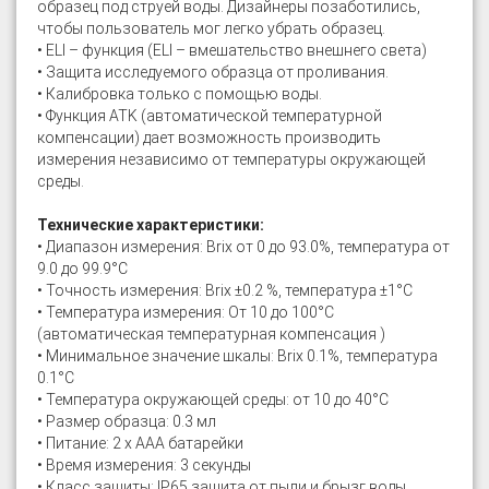
образец под струей воды. Дизайнеры позаботились,
чтобы пользователь мог легко убрать образец.
• ELI – функция (ELI – вмешательство внешнего света)
• Защита исследуемого образца от проливания.
• Калибровка только с помощью воды.
• Функция АТK (автоматической температурной
компенсации) дает возможность производить
измерения независимо от температуры окружающей
среды.
Технические характеристики:
• Диапазон измерения: Brix от 0 до 93.0%, температура от
9.0 до 99.9°C
• Точность измерения: Brix ±0.2 %, температура ±1°C
• Температура измерения: От 10 до 100°C
(автоматическая температурная компенсация )
• Минимальное значение шкалы: Brix 0.1%, температура
0.1°C
• Температура окружающей среды: от 10 до 40°C
• Размер образца: 0.3 мл
• Питание: 2 х AAA батарейки
• Время измерения: 3 секунды
• Класс защиты: IP65 защита от пыли и брызг воды