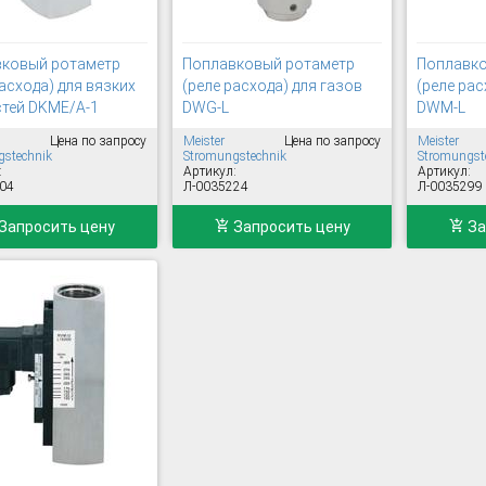
ковый ротаметр
Поплавковый ротаметр
Поплавко
асхода) для вязких
(реле расхода) для газов
(реле рас
тей DKME/A-1
DWG-L
DWM-L
Цена по запросу
Meister
Цена по запросу
Meister
stechnik
Stromungstechnik
Stromungst
:
Артикул:
Артикул:
04
Л-0035224
Л-0035299
Запросить цену
Запросить цену
За