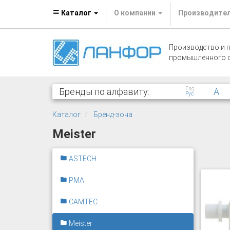
Каталог
О компании
Производите
Производство и 
промышленного 
Eng
Бренды по алфавиту:
A
Рус
Каталог
Бренд-зона
Meister
ASTECH
PMA
CAMTEC
Meister