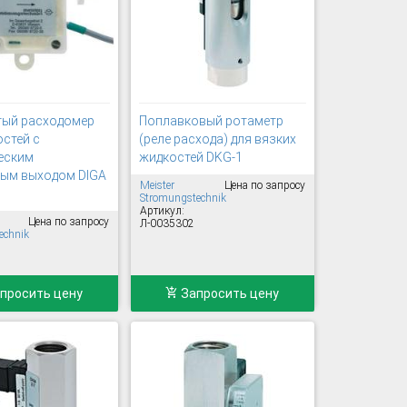
тый расходомер
Поплавковый ротаметр
остей с
(реле расхода) для вязких
еским
жидкостей DKG-1
ым выходом DIGA
Meister
Цена по запросу
Stromungstechnik
Артикул:
Цена по запросу
Л-0035302
echnik
просить цену
Запросить цену