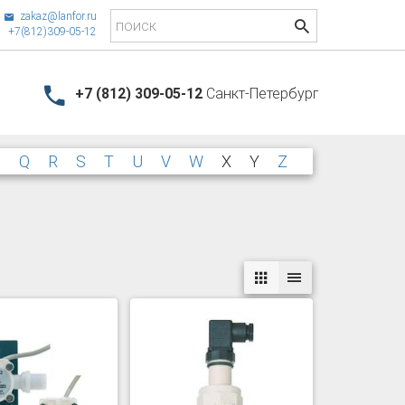
zakaz@lanfor.ru
+7(812)309-05-12
+7 (812) 309-05-12
Санкт-Петербург
P
Q
R
S
T
U
V
W
X
Y
Z