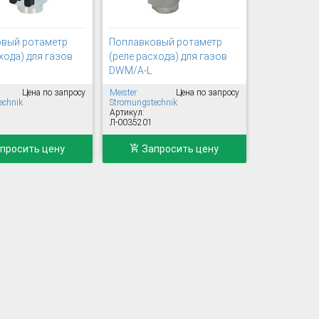
вый ротаметр
Поплавковый ротаметр
хода) для газов
(реле расхода) для газов
DWM/A-L
Цена по запросу
Meister
Цена по запросу
echnik
Stromungstechnik
Артикул:
Л-0035201
просить цену
Запросить цену