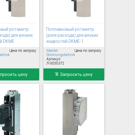
вый ротаметр
Поплавковый ротаметр
хода) для вязких
(реле расхода) для вязких
ей DKME
жидкостей DKME-1
Цена по запросу
Meister
Цена по запросу
echnik
Stromungstechnik
Артикул:
Л-0035372
просить цену
Запросить цену