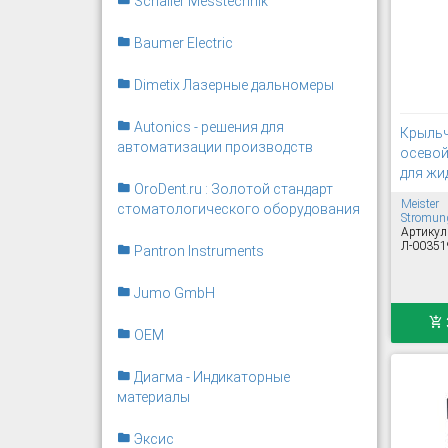
Schaller Messtechnik
Baumer Electric
Dimetix Лазерные дальномеры
Autonics - решения для
Крыль
автоматизации производств
осевой
для жи
OroDent.ru : Золотой стандарт
Meister
стоматологического оборудования
Stromung
Артикул
Л-00351
Pantron Instruments
Jumo GmbH
OEM
Диагма - Индикаторные
материалы
Эксис