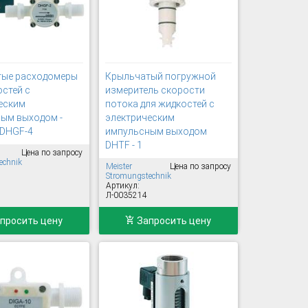
тые расходомеры
Крыльчатый погружной
остей с
измеритель скорости
еским
потока для жидкостей с
ым выходом -
электрическим
 DHGF-4
импульсным выходом
DHTF - 1
Цена по запросу
echnik
Meister
Цена по запросу
Stromungstechnik
Артикул:
Л-0035214
просить цену
Запросить цену