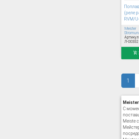
Поплав
(реле р
RVM/U-
Meister
Stromung
Артикул
Л-00352
1
Meiste
С момен
постав
Meiste 
Мейстер
посред