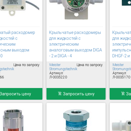
атый расходомер
Крыльчатые расходомеры
Крыльча
дкостей с
для жидкостей с
для жидк
ическим
электрическим
электрич
ьсным выходом
аналоговым выходом DIGA
импульсн
10
- 2 и DIGA - 4
DHGF-2 и
Цена по запросу
Meister
Цена по запросу
Meister
stechnik
Stromungstechnik
Stromungst
:
Артикул:
Артикул:
66
Л-0035220
Л-0035170
Запросить цену
Запросить цену
За