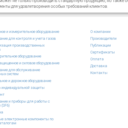
 может не только производить стандартную продукцию, но также
енты для удовлетворения особых требований клиентов.
ное и измерительное оборудование
О компании
ание для контроля и учета газов
Производители
зация производственных
Публикации
в
Сертификаты
рительное оборудование
Оплата
щищенное и силовое оборудование
Доставка
ание для обслуживание
Контакты
ных систем
ьное и дорожное оборудование
 индивидуальной защиты
ент
ание и приборы для работы с
 (SF6)
на
е электронные компоненты по
аталогам