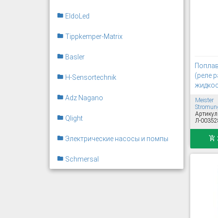
EldoLed
Tippkemper-Matrix
Basler
Поплав
(реле р
H-Sensortechnik
жидкос
Adz Nagano
Meister
Stromung
Артикул
Qlight
Л-00352
Электрические насосы и помпы
Schmersal