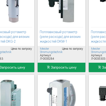
ковый ротаметр
Поплавковый ротаметр
Поплавко
асхода) для вязких
(реле расхода) для вязких
(реле рас
тей DKG-2
жидкостей DKM-1
жидкосте
Цена по запросу
Meister
Цена по запросу
Meister
stechnik
Stromungstechnik
Stromungst
:
Артикул:
Артикул:
83
Л-0035284
Л-0035303
Запросить цену
Запросить цену
За