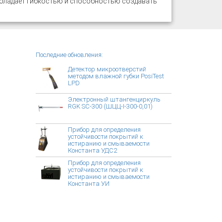
 обладает гибкостью и способностью создавать
Последние обновления:
Детектор микроотверстий
методом влажной губки PosiTest
LPD
Электронный штангенциркуль
RGK SC-300 (ШЦЦ-I-300-0,01)
Прибор для определения
устойчивости покрытий к
истиранию и смываемости
Константа УДС2
Прибор для определения
устойчивости покрытий к
истиранию и смываемости
Константа УИ