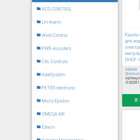
ACS-CONTROL
Lm-therm
Kрыльч
West Control
для жи
электр
PWB encoders
импул
DHGF-
CAL Controls
Meister
Stromung
AdelSystem
Артикул
Л-00351
PETER electronic
Micro-Epsilon
OMEGA AIR
Elitech