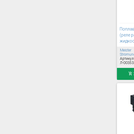
Поплав
(реле р
жидкос
Meister
Stromung
Артикул
Л-00353