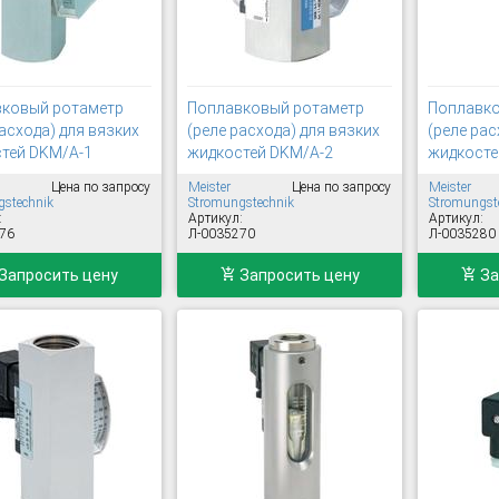
ковый ротаметр
Поплавковый ротаметр
Поплавко
асхода) для вязких
(реле расхода) для вязких
(реле рас
тей DKM/A-1
жидкостей DKM/A-2
жидкост
Цена по запросу
Meister
Цена по запросу
Meister
stechnik
Stromungstechnik
Stromungst
:
Артикул:
Артикул:
76
Л-0035270
Л-0035280
Запросить цену
Запросить цену
За