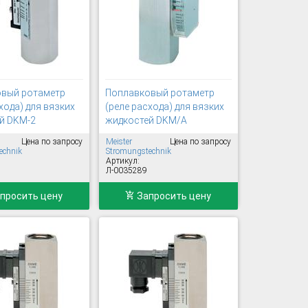
вый ротаметр
Поплавковый ротаметр
хода) для вязких
(реле расхода) для вязких
й DKM-2
жидкостей DKM/A
Цена по запросу
Meister
Цена по запросу
echnik
Stromungstechnik
Артикул:
Л-0035289
просить цену
Запросить цену