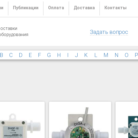
ли
Публикации
Оплата
Доставка
Контакты
поставки
Задать вопрос
оборудования
B
C
D
E
F
G
H
I
J
K
L
M
N
O