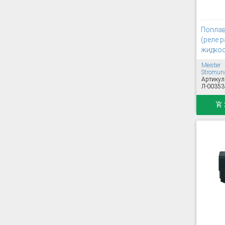
Поплав
(реле р
жидкос
Meister
Stromung
Артикул
Л-00353