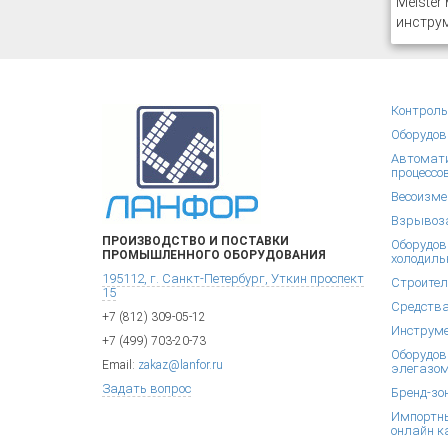
Meister
инструм
Контроль
Оборудов
Автомати
процессо
Весоизме
Взрывоза
ПРОИЗВОДСТВО И ПОСТАВКИ
Оборудов
ПРОМЫШЛЕННОГО ОБОРУДОВАНИЯ
холодиль
195112, г. Санкт-Петербург, Уткин проспект
Строител
15
Средства
+7 (812) 309-05-12
Инструм
+7 (499) 703-20-73
Оборудов
Email:
zakaz@lanfor.ru
элегазом
Задать вопрос
Бренд-зо
Импортны
онлайн к