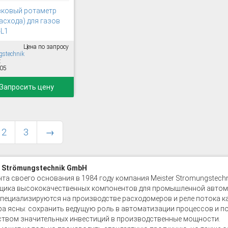
ковый ротаметр
асхода) для газов
L1
Цена по запросу
stechnik
:
05
Запросить цену
2
3
→
r Strömungstechnik GmbH
та своего основания в 1984 году компания Meister Stromungstec
щика высококачественных компонентов для промышленной автом
специализируются на производстве расходомеров и реле потока как
а ясны: сохранить ведущую роль в автоматизации процессов и п
ством значительных инвестиций в производственные мощности.