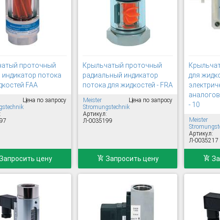
чатый проточный
Крыльчатый проточный
Крыльча
 индикатор потока
радиальный индикатор
для жидк
дкостей FAA
потока для жидкостей - FRA
электрич
аналогов
Цена по запросу
Meister
Цена по запросу
- 10
stechnik
Stromungstechnik
:
Артикул:
Meister
97
Л-0035199
Stromungst
Артикул:
Л-0035217
Запросить цену
Запросить цену
За