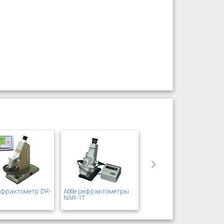
ефрактометр DR-
Аббе рефрактометры
s
NAR-1T