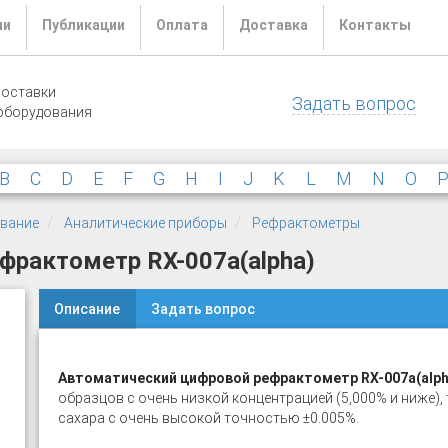
ли
Публикации
Оплата
Доставка
Контакты
поставки
Задать вопрос
оборудования
B
C
D
E
F
G
H
I
J
K
L
M
N
O
ование
Аналитические приборы
Рефрактометры
фрактометр RX-007а(alpha)
Описание
Задать вопрос
Автоматический цифровой рефрактометр RX-007а(alph
образцов с очень низкой концентрацией (5,000% и ниже), 
сахара с очень высокой точностью ±0.005%.