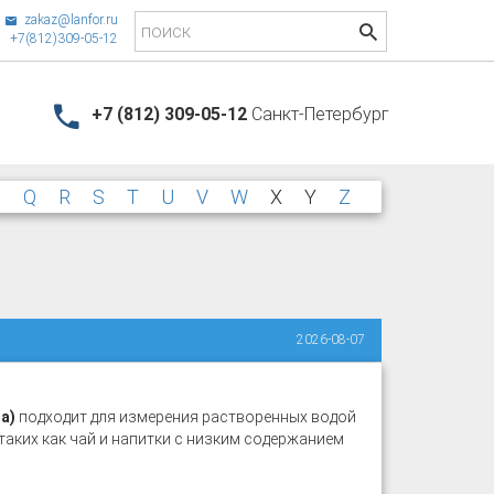
zakaz@lanfor.ru
+7(812)309-05-12
+7 (812) 309-05-12
Санкт-Петербург
P
Q
R
S
T
U
V
W
X
Y
Z
2026-08-07
a)
подходит для измерения растворенных водой
таких как чай и напитки с низким содержанием