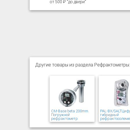
от 500 ₽ "до двери"
Другие товары из раздела Рефрактометры:
CM-Base beta 200mm.
PAL-BX/SALTЦиф
Погружной
гибридный
рефрактометр
рефрактосолем