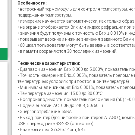
Особенности:
• встроенный термомодуль для контроля температуры, не 
поддержания температуры.
• измерение начинается автоматически, как только образ
• на экране отображается Brix или индекс рефракции при 
• значения будут получены с точностью Brix ± 0.010% и ин
• показывает верхние и нижние значения заданного Вами
• 60 шкал пользователя могут быть введены в соответст
• в памяти сохраняются 30 последних измерений.
Технические характеристики:
• Диапазон измерения: Brix 0.000 до 5.000%, показатель пр
• Точность измерения: Brix±0.005%, показатель преломления
температурных условиях при постоянной температуре)
• Минимальная индикация: Brix 0.001%, показатель преломл
• Температура измерения: 15.00 до 30.00°C
• Воспроизводимость: показатель преломления (nD) : ±0.00
• Подача энергии: AC100В до 240В, 50/60Гц
• Энергопотребление: 65ВА
• Выход: принтер (для цифровых принтеров ATAGO ), компь
USB к переходнике RS-232 (опционно)
• Размеры и вес: 37х26х14cm, 6.4кг