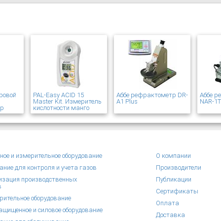
ровой
PAL-Easy ACID 15
Аббе рефрактометр DR-
Аббе 
Master Kit. Измеритель
A1 Plus
NAR-1
ер
кислотности манго
ное и измерительное оборудование
О компании
ание для контроля и учета газов
Производители
зация производственных
Публикации
в
Сертификаты
рительное оборудование
Оплата
щищенное и силовое оборудование
Доставка