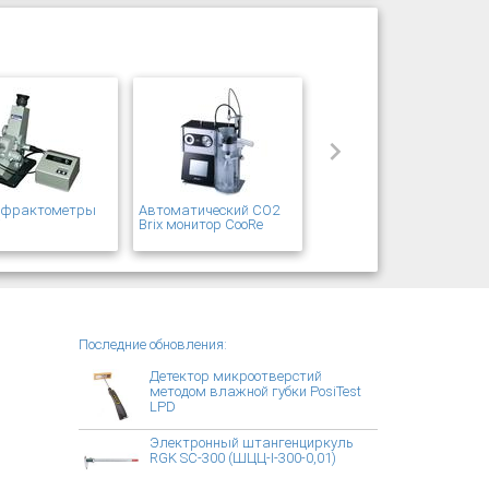
рефрактометры
Автоматический CO2
T
Brix монитор CooRe
Последние обновления:
Детектор микроотверстий
методом влажной губки PosiTest
LPD
Электронный штангенциркуль
RGK SC-300 (ШЦЦ-I-300-0,01)