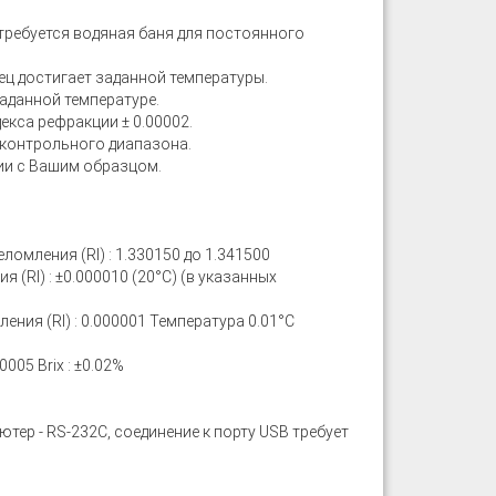
требуется водяная баня для постоянного
ец достигает заданной температуры.
заданной температуре.
декса рефракции ± 0.00002.
 контрольного диапазона.
вии с Вашим образцом.
еломления (RI) : 1.330150 до 1.341500
 (RI) : ±0.000010 (20°C) (в указанных
ения (RI) : 0.000001 Температура 0.01°C
005 Brix : ±0.02%
ютер - RS-232C, соединение к порту USB требует