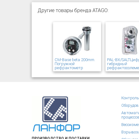
Другие товары бренда ATAGO:
CM-Base beta 200mm.
PAL-BX/SALTЦиф
Погружной
гибридный
рефрактометр
рефрактосолем
Контроль
Оборудов
Автомати
процессо
Весоизме
Взрывоза
ПРОИЗВОДСТВО И ПОСТАВКИ