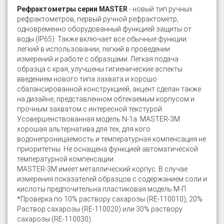
Рефрактометры серии MASTER
- новый тип ручных
рефрактометров, первый ручной рефрактометр,
одновременно оборудованный функцией защиты от
воды (IP65). Также включает все обычные функции:
легкий в использовании, легкий в проведении
измерений и работе с образцами. Легкая подача
образца с края, улучшены гигиенические аспекты
введением нового типа захвата и хорошо
сбалансированной конструкцией, акцент сделан также
на дизайне, представленном обтекаемым корпусом и
прочным захватом с интересной текстурой.
Усовершенствованная модель N-1а. MASTER-3M
хорошая альтернатива для тех, для кого
водонепроницаемость и температурная компенсация не
приоритетны. Не оснащена функцией автоматической
температурной компенсации.
MASTER-3M имеет металлический корпус. В случае
измерения показателей образцов с содержанием соли и
кислоты предпочительна пластиковая модель М-П.
*Проверка по 10% раствору сахарозы (RE-110010), 20%
Раствор сахарозы (RE-110020) или 30% раствору
сахарозы (RE-110030).