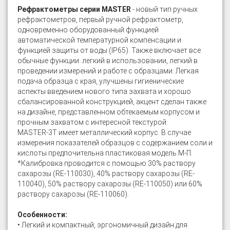
Рефрактометры серии MASTER
- новый тип ручных
рефрактометров, первый ручной рефрактометр,
одновременно оборудованный функцией
автоматической температурной компенсации и
функцией защиты от воды (IP65). Также включает все
обычные функции: легкий в использовании, легкий в
проведении измерений и работе с образцами. Легкая
подача образца с края, улучшены гигиенические
аспекты введением нового типа захвата и хорошо
сбалансированной конструкцией, акцент сделан также
на дизайне, представленном обтекаемым корпусом и
прочным захватом с интересной текстурой.
MASTER-3T имеет металлический корпус. В случае
измерения показателей образцов с содержанием соли и
кислоты предпочительна пластиковая модель М-П.
*Калибровка проводится с помощью 30% раствору
сахарозы (RE-110030), 40% раствору сахарозы (RE-
110040), 50% раствору сахарозы (RE-110050) или 60%
раствору сахарозы (RE-110060).
Особенности:
• Легкий и компактный, эргономичный дизайн для