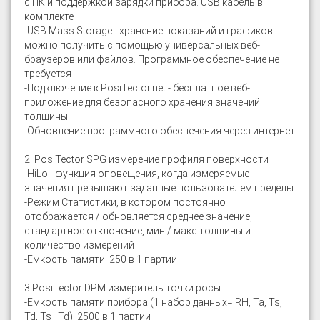
с ПК и поддержкой зарядки прибора. USB кабель в
комплекте
-USB Mass Storage - хранение показаний и графиков
можно получить с помощью универсальных веб-
браузеров или файлов. Программное обеспечение не
требуется
-Подключение к PosiTector.net - бесплатное веб-
приложение для безопасного хранения значений
толщины
-Обновление программного обеспечения через интернет
2. PosiTector SPG измерение профиля поверхности
-HiLo - функция оповещения, когда измеряемые
значения превышают заданные пользователем пределы
-Режим Статистики, в котором постоянно
отображается / обновляется среднее значение,
стандартное отклонение, мин / макс толщины и
количество измерений
-Емкость памяти: 250 в 1 партии
3.PosiTector DPM измеритель точки росы
-Емкость памяти прибора (1 набор данных= RH, Ta, Ts,
Td, Ts–Td): 2500 в 1 партии