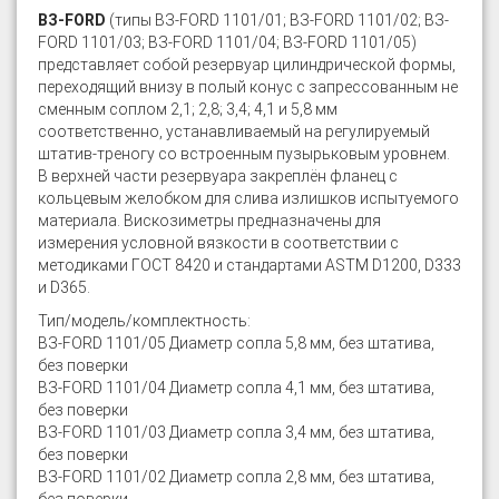
ВЗ-FORD
(типы ВЗ-FORD 1101/01; ВЗ-FORD 1101/02; ВЗ-
FORD 1101/03; ВЗ-FORD 1101/04; ВЗ-FORD 1101/05)
представляет собой резервуар цилиндрической формы,
переходящий внизу в полый конус с запрессованным не
сменным соплом 2,1; 2,8; 3,4; 4,1 и 5,8 мм
соответственно, устанавливаемый на регулируемый
штатив-треногу со встроенным пузырьковым уровнем.
В верхней части резервуара закреплён фланец с
кольцевым желобком для слива излишков испытуемого
материала. Вискозиметры предназначены для
измерения условной вязкости в соответствии с
методиками ГОСТ 8420 и стандартами ASTM D1200, D333
и D365.
Тип/модель/комплектность:
ВЗ-FORD 1101/05 Диаметр сопла 5,8 мм, без штатива,
без поверки
ВЗ-FORD 1101/04 Диаметр сопла 4,1 мм, без штатива,
без поверки
ВЗ-FORD 1101/03 Диаметр сопла 3,4 мм, без штатива,
без поверки
ВЗ-FORD 1101/02 Диаметр сопла 2,8 мм, без штатива,