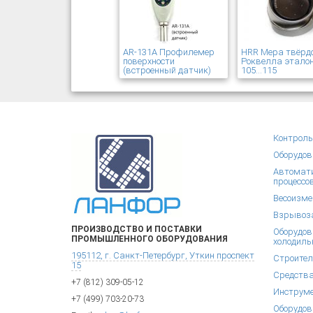
AR-131A Профилемер
HRR Мера твёрд
поверхности
Роквелла эталон
(встроенный датчик)
105...115
Контроль
Оборудов
Автомати
процессо
Весоизме
Взрывоза
ПРОИЗВОДСТВО И ПОСТАВКИ
Оборудов
ПРОМЫШЛЕННОГО ОБОРУДОВАНИЯ
холодиль
195112, г. Санкт-Петербург, Уткин проспект
Строител
15
Средства
+7 (812) 309-05-12
Инструм
+7 (499) 703-20-73
Оборудов