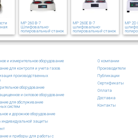
ости
MP 260 В-7
MP 260E В-7
MP 2D 
ная:
Шлифовально-
шлифовально-
шлифо
полировальный станок
полировальный станок
полиро
ное и измерительное оборудование
О компании
ание для контроля и учета газов
Производители
зация производственных
Публикации
в
Сертификаты
рительное оборудование
Оплата
щищенное и силовое оборудование
Доставка
ание для обслуживание
Контакты
ных систем
ьное и дорожное оборудование
 индивидуальной защиты
ент
ание и приборы для работы с