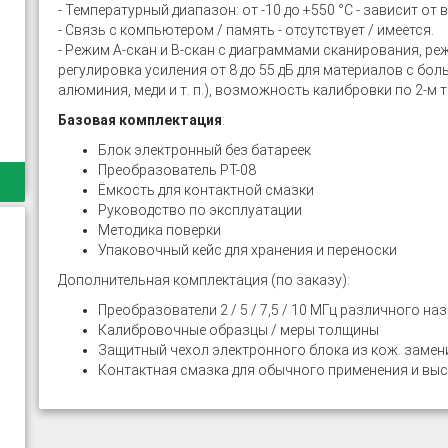
- Температурный диапазон: от -10 до +550 °С - зависит от
- Связь с компьютером / память - отсутствует / имеется.
- Режим А-скан и В-скан с диаграммами сканирования, ре
регулировка усиления от 8 до 55 дБ для материалов с бо
алюминия, меди и т. п.), возможность калибровки по 2-м 
Базовая комплектация
:
Блок электронный без батареек
Преобразователь РТ-08
Ёмкость для контактной смазки
Руководство по эксплуатации
Методика поверки
Упаковочный кейс для хранения и переноски
Дополнительная комплектация (по заказу):
Преобразователи 2 / 5 / 7,5 / 10 МГц различного на
Калибровочные образцы / меры толщины
Защитный чехол электронного блока из кож. замен
Контактная смазка для обычного применения и вы