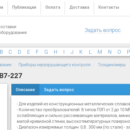
ли
Публикации
Оплата
Доставка
Контакты
поставки
Задать вопрос
оборудования
B
C
D
E
F
G
H
I
J
K
L
M
N
O
ование
Приборы неразрушающего контроля
Толщиномеры
В7-227
Описание
Задать вопрос
- Для изделий из конструкционных металлических сплаво
- Количество преобразователей: 8 типов ПЭП от 2 до 10 МГц
ослабляющих и сильно рассеивающих материалов, миниат
малой кривизной стенки, высокотемпературных поверхно
- Диапазон измеряемых толщин: 0,8...300 мм (по стали) - 