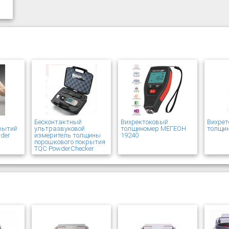
Бесконтактный
Вихректоковый
Вихре
рытий
ультразвуковой
толщиномер МЕГЕОН
толщин
wder
измеритель толщины
19240
порошкового покрытия
TQC PowderChecker