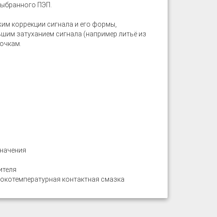
 выбранного ПЭП.
жим коррекции сигнала и его формы,
льшим затуханием сигнала (например литьё из
точкам.
значения
ителя
сокотемпературная контактная смазка