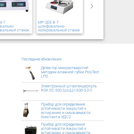
В-7
MP-2DE В-7
вально-
шлифовально-
вальный станок
полировальный станок
Последние обновления:
Детектор микроотверстий
методом влажной губки PosiTest
LPD
Электронный штангенциркуль
RGK SC-300 (ШЦЦ-I-300-0,01)
Прибор для определения
устойчивости покрытий к
истиранию и смываемости
Константа УДС2
Прибор для определения
устойчивости покрытий к
истиранию и смываемости