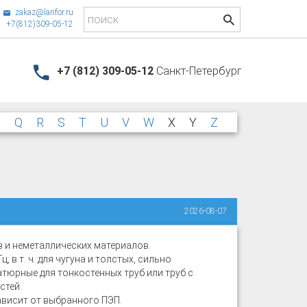
zakaz@lanfor.ru
+7(812)309-05-12
+7 (812) 309-05-12
Санкт-Петербург
P
Q
R
S
T
U
V
W
X
Y
Z
2026-08-07
в и неметаллических материалов.
, в т. ч. для чугуна и толстых, сильно
юрные для тонкостенных труб или труб с
стей.
зависит от выбранного ПЭП.