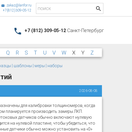
zakaz@lanfor.ru
+7(812)309-05-12
+7 (812) 309-05-12
Санкт-Петербург
P
Q
R
S
T
U
V
W
X
Y
Z
азцы | шаблоны | меры | наборы
ытий
2026-08-08
назначены для калибровки толщиномеров, когда
ром планируется производить замеры ЛКП.
ретоковых датчиков обычно включают нулевую
ится на нулевой пластине, чтобы убедиться, что
онные датчики обычно можно установить на «0»