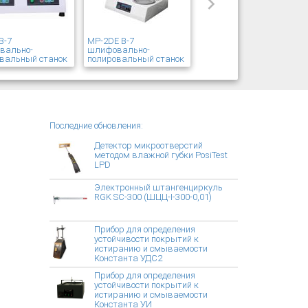
В-7
MP-2DE В-7
вально-
шлифовально-
вальный станок
полировальный станок
Последние обновления:
Детектор микроотверстий
методом влажной губки PosiTest
LPD
Электронный штангенциркуль
RGK SC-300 (ШЦЦ-I-300-0,01)
Прибор для определения
устойчивости покрытий к
истиранию и смываемости
Константа УДС2
Прибор для определения
устойчивости покрытий к
истиранию и смываемости
Константа УИ