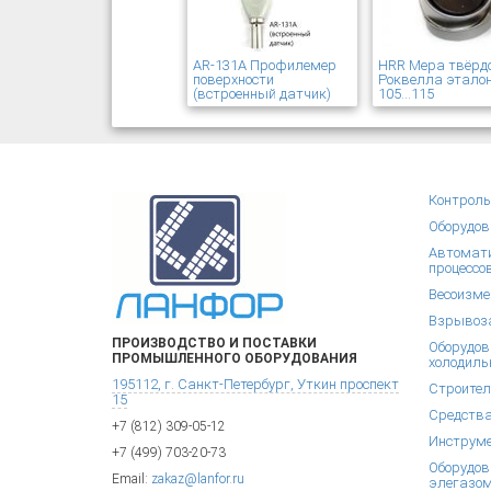
AR-131A Профилемер
HRR Мера твёрд
поверхности
Роквелла эталон
(встроенный датчик)
105...115
Контроль
Оборудов
Автомати
процессо
Весоизме
Взрывоза
ПРОИЗВОДСТВО И ПОСТАВКИ
Оборудов
ПРОМЫШЛЕННОГО ОБОРУДОВАНИЯ
холодиль
195112, г. Санкт-Петербург, Уткин проспект
Строител
15
Средства
+7 (812) 309-05-12
Инструм
+7 (499) 703-20-73
Оборудов
Email:
zakaz@lanfor.ru
элегазом