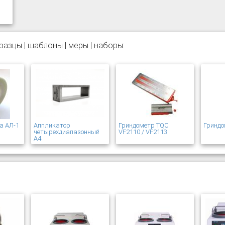
азцы | шаблоны | меры | наборы:
а АЛ-1
Аппликатор
Гриндометр TQC
Гринд
четырехдиапазонный
VF2110 / VF2113
А4