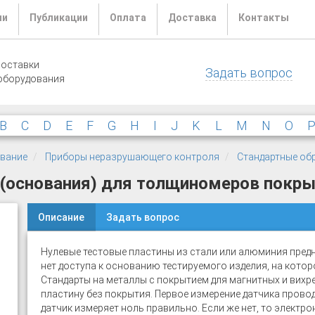
ли
Публикации
Оплата
Доставка
Контакты
поставки
Задать вопрос
оборудования
B
C
D
E
F
G
H
I
J
K
L
M
N
O
ование
Приборы неразрушающего контроля
Стандартные обр
(основания) для толщиномеров покр
Описание
Задать вопрос
Нулевые тестовые пластины из стали или алюминия пред
нет доступа к основанию тестируемого изделия, на кото
Стандарты на металлы с покрытием для магнитных и вих
пластину без покрытия. Первое измерение датчика провод
датчик измеряет ноль правильно. Если же нет, то электр