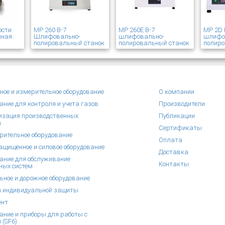
ости
MP 260 В-7
MP 260E В-7
MP 2D 
ная:
Шлифовально-
шлифовально-
шлифо
полировальный станок
полировальный станок
полиро
ное и измерительное оборудование
О компании
ание для контроля и учета газов
Производители
зация производственных
Публикации
в
Сертификаты
рительное оборудование
Оплата
щищенное и силовое оборудование
Доставка
ание для обслуживание
Контакты
ных систем
ьное и дорожное оборудование
 индивидуальной защиты
ент
ание и приборы для работы с
 (SF6)