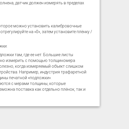
полнена, датчик должен измерять в пределах
которое можно установить калибровочные
трегулируйте на «0», затем установите плёнку /
жки:
ожки там, где ее нет. Большие листы
 можно измерить с помощью толщиномера
полезно, когда измеряемый объект слишком
тройства. Например, индустрия трафаретной
щины печатной «подложки».
яются с мерами толщины, которые
можна поставка как отдельно плёнок, так и