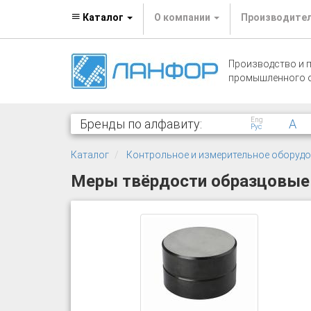
Каталог
О компании
Производите
Производство и 
промышленного 
Eng
Бренды по алфавиту:
A
Рус
Каталог
Контрольное и измерительное оборуд
Меры твёрдости образцовые