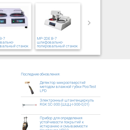
В-7
MP-2DE В-7
вально-
шлифовально-
вальный станок
полировальный станок
Последние обновления:
Детектор микроотверстий
методом влажной губки PosiTest
LPD
Электронный штангенциркуль
RGK SC-300 (ШЦЦ-I-300-0,01)
Прибор для определения
устойчивости покрытий к
истиранию и смываемости