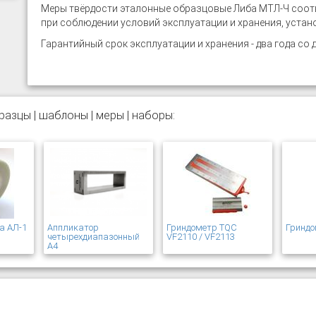
Меры твёрдости эталонные образцовые Либа МТЛ-Ч соот
при соблюдении условий эксплуатации и хранения, уста
Гарантийный срок эксплуатации и хранения - два года со 
азцы | шаблоны | меры | наборы:
а АЛ-1
Аппликатор
Гриндометр TQC
Гринд
четырехдиапазонный
VF2110 / VF2113
А4