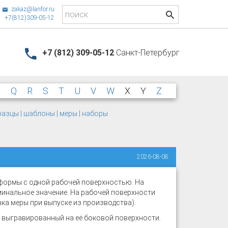
zakaz@lanfor.ru
+7(812)309-05-12
+7 (812) 309-05-12
Санкт-Петербург
P
Q
R
S
T
U
V
W
X
Y
Z
азцы | шаблоны | меры | наборы
2026-08-08
 формы с одной рабочей поверхностью. На
минальное значение. На рабочей поверхности
ка меры при выпуске из производства).
 выгравированный на её боковой поверхности.