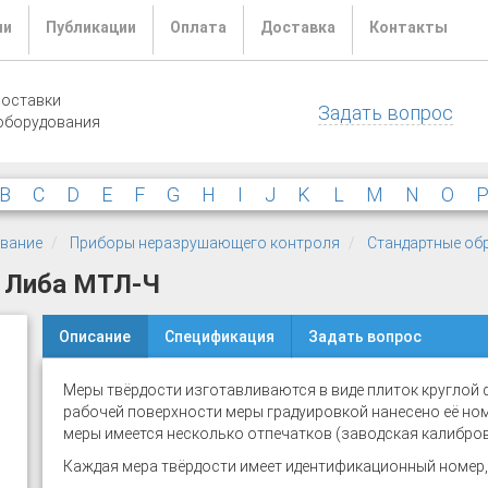
ли
Публикации
Оплата
Доставка
Контакты
поставки
Задать вопрос
оборудования
B
C
D
E
F
G
H
I
J
K
L
M
N
O
ование
Приборы неразрушающего контроля
Стандартные обр
 Либа МТЛ-Ч
Описание
Спецификация
Задать вопрос
Меры твёрдости изготавливаются в виде плиток круглой
рабочей поверхности меры градуировкой нанесено её но
меры имеется несколько отпечатков (заводская калибров
Каждая мера твёрдости имеет идентификационный номер,