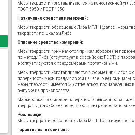
Меры твёрдости изготавливаются из качественной углеро
ГОСТ 5950 и ГОСТ 1050.
Назначение средства измерений:
Меры твёрдости образцовые Либа МТЛ-Ч (далее - меры тв
твёрдости по шкалам Либа.
Описание средства измерений:
Меры твёрдости применяются при калибровке (не поверке
по методу Либа (отсутствует в российских ГОСТ) в лабор
эксплуатируются с твердомерами портативными.
Меры твёрдости изготавливаются в форме цилиндров с о
поверхности меры градуировкой нанесено её номинально
меры твёрдости имеется 5-6 отпечатков, произведённых 
выпуске из производства.
Маркировка: на боковой поверхности выгравирован иде
твёрдости, на рабочей поверхности выгравировано значе
Реализация:
Меры твёрдости образцовые Либа МТЛ-Ч реализуются по
Гарантии изготовителя: