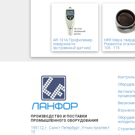
AR-131A Профилемер
HRR Мера твёрд
поверхности
Роквелла эталон
(встроенный датчик)
105...115
Контроль
Оборудов
Автомати
процессо
Весоизме
Взрывоза
ПРОИЗВОДСТВО И ПОСТАВКИ
Оборудов
ПРОМЫШЛЕННОГО ОБОРУДОВАНИЯ
холодиль
195112, г. Санкт-Петербург, Уткин проспект
Строител
15