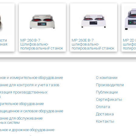
ости
MP 260 В-7
MP 260E В-7
MP 2D 
ная:
Шлифовально-
шлифовально-
шлифо
полировальный станок
полировальный станок
полиро
ное и измерительное оборудование
О компании
ание для контроля и учета газов
Производители
зация производственных
Публикации
в
Сертификаты
рительное оборудование
Оплата
щищенное и силовое оборудование
Доставка
ание для обслуживание
Контакты
ных систем
ьное и дорожное оборудование