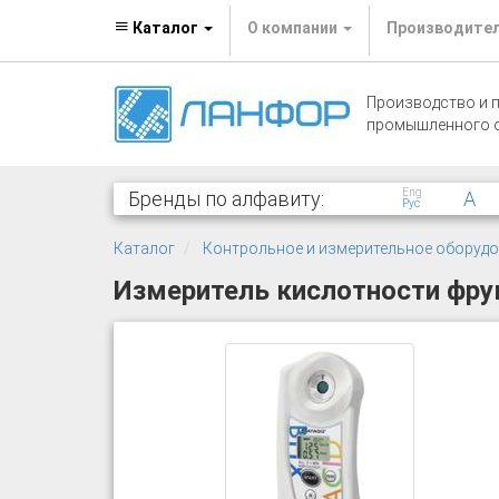
Каталог
О компании
Производите
Производство и 
промышленного 
Eng
Бренды по алфавиту:
A
Рус
Каталог
Контрольное и измерительное оборуд
Измеритель кислотности фрук