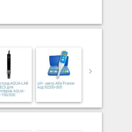
ктрод AQUA-LAB
pH - метр Alla France
EL3 для
код 92200-005
ллеров AQUA-
-150/300