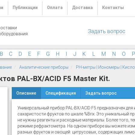
ли
Публикации
Оплата
Доставка
Контакты
поставки
Задать вопрос
оборудования
B
C
D
E
F
G
H
I
J
K
L
M
N
O
ование
Аналитические приборы
PH-метры | Иономеры | Кис
тов PAL-BX/ACID F5 Master Kit.
Описание
Спецификация
Задать вопрос
Универсальный прибор PAL-BX/ACID F5 предназначен для 
сахаристости фруктов по шкале %Brix. Это уникальный пр
не нужны реагенты и расходные материалы. Более того, т
режиме рефрактометра. На одном приборе вы можете изм
разных фруктов и овощей: цитрусовых, содержащих лимо