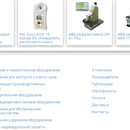
ровой
PAL-Easy ACID 15
Аббе рефрактометр DR-
Аббе 
Master Kit. Измеритель
A1 Plus
NAR-1
ер
кислотности манго
ное и измерительное оборудование
О компании
ание для контроля и учета газов
Производители
зация производственных
Публикации
в
Сертификаты
рительное оборудование
Оплата
щищенное и силовое оборудование
Доставка
ание для обслуживание
Контакты
ных систем
ьное и дорожное оборудование
 индивидуальной защиты