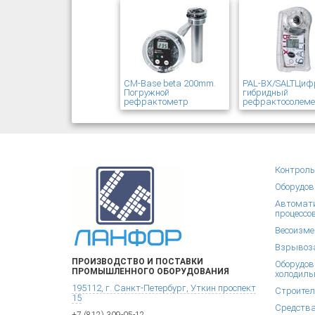
CM-Base beta 200mm.
PAL-BX/SALTЦиф
Погружной
гибридный
рефрактометр
рефрактосолем
Контроль
Оборудов
Автомати
процессо
Весоизме
Взрывоза
ПРОИЗВОДСТВО И ПОСТАВКИ
Оборудов
ПРОМЫШЛЕННОГО ОБОРУДОВАНИЯ
холодиль
195112, г. Санкт-Петербург, Уткин проспект
Строител
15
Средства