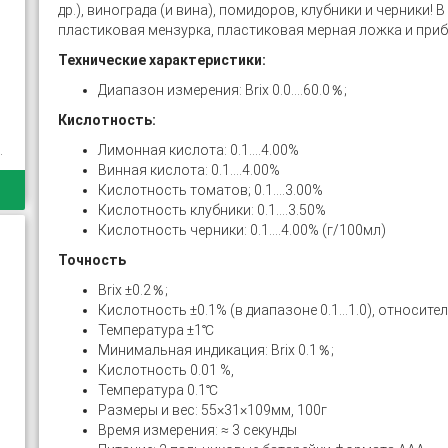
др.), винограда (и вина), помидоров, клубники и черники!
пластиковая мензурка, пластиковая мерная ложка и приб
Технические характеристики:
Диапазон измерения: Brix 0.0....60.0％;
Кислотность:
.
Лимонная кислота: 0.1....4.00%
Винная кислота: 0.1....4.00%
Кислотность томатов; 0.1....3.00%
Кислотность клубники: 0.1....3.50%
Кислотность черники: 0.1....4.00% (г/100мл)
Точность
Brix ±0.2％;
Кислотность ±0.1% (в диапазоне 0.1...1.0), относите
Температура ±1℃
Минимальная индикация: Brix 0.1％;
Кислотность 0.01 %,
Температура 0.1℃
Размеры и вес: 55×31×109мм, 100г
Время измерения: ≈ 3 секунды