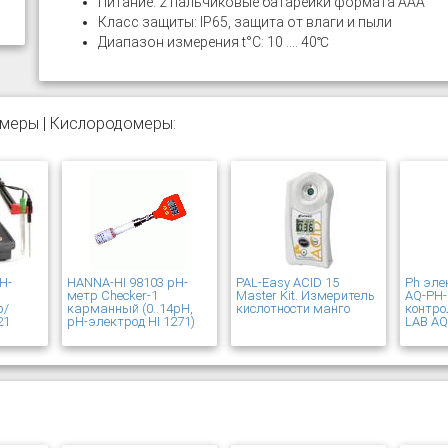
Питание: 2 пальчиковые батарейки формата ААА
Класс защиты: IP65, защита от влаги и пыли
Диапазон измерения t°C: 10 .... 40℃
омеры | Кислородомеры:
Н-
HANNA-HI 98103 pH-
PAL-Easy ACID 15
Ph эле
метр Checker-1
Master Kit. Измеритель
AQ-PH-
р/
карманный (0..14pH,
кислотности манго
контро
21
pH-электрод HI 1271)
LAB AQ