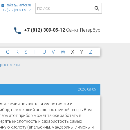
zakaz@lanfor.ru
+7(812)309-05-12
+7 (812) 309-05-12
Санкт-Петербург
P
Q
R
S
T
U
V
W
X
Y
Z
лородомеры
2026-08-05
измерения показателя кислотности и
ибор, не имеющий аналогов в мире! Теперь Вам
еперь этот прибор может также работать в
ерять кислотность и сахаристость самых
нную кислоту (апельсины, мандарины, лимоны и