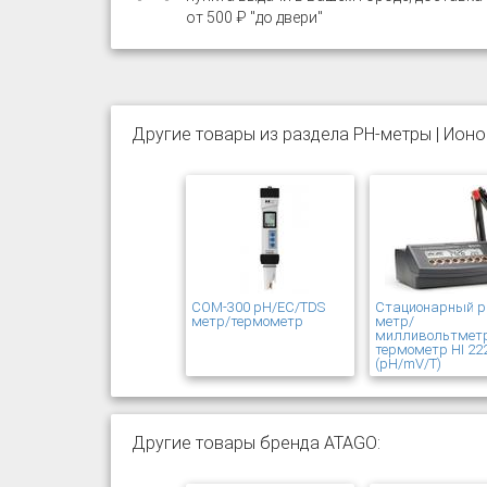
от 500 ₽ "до двери"
Другие товары из раздела PH-метры | Ион
COM-300 pH/EC/TDS
Cтационарный р
метр/термометр
метр/
милливольтмет
термометр HI 22
(pH/mV/T)
Другие товары бренда ATAGO: