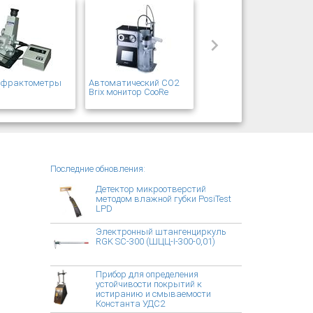
рефрактометры
Автоматический CO2
T
Brix монитор CooRe
Последние обновления:
Детектор микроотверстий
методом влажной губки PosiTest
LPD
Электронный штангенциркуль
RGK SC-300 (ШЦЦ-I-300-0,01)
Прибор для определения
устойчивости покрытий к
истиранию и смываемости
Константа УДС2