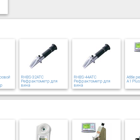
ровой
RHBS-32ATC
RHBS-44ATC
Аббе р
Рефрактометр для
Рефрактометр для
A1 Plu
ер
вина
вина