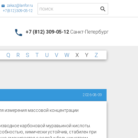
zakaz@lanfor.ru
+7(812)309-05-12
+7 (812) 309-05-12
Санкт-Петербург
P
Q
R
S
T
U
V
W
X
Y
Z
2026-08-09
ля измерения массовой концентрации
оизводное карбоновой муравьиной кислоты.
бностью, химически устойчив, стабилен при