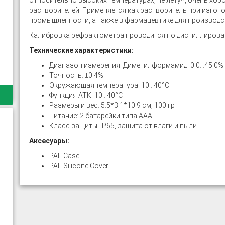
относительно высоких температурах, не летуч, очень хо
растворителей. Применяется как растворитель при изгото
промышленности, а также в фармацевтике для производс
Калибровка рефрактометра проводится по дистиллирова
Технические характеристики:
Диапазон измерения: Диметилформамид: 0.0...45.0% 
Точность: ±0.4%
Окружающая температура: 10...40°C
Функция АТК: 10...40°C
Размеры и вес: 5.5*3.1*10.9 см, 100 гр
Питание: 2 батарейки типа ААА
Класс защиты: IP65, защита от влаги и пыли
Аксесуары:
PAL-Case
PAL-Silicone Cover