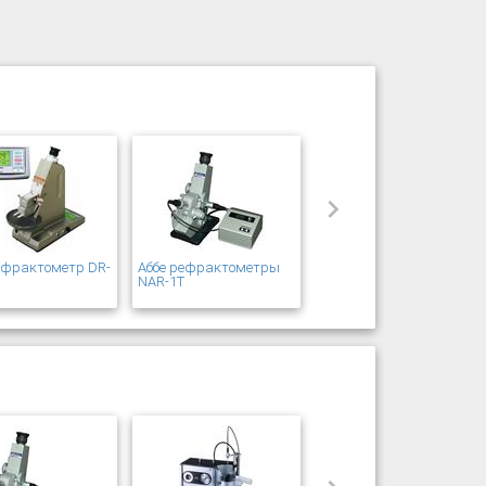
ефрактометр DR-
Аббе рефрактометры
s
NAR-1T