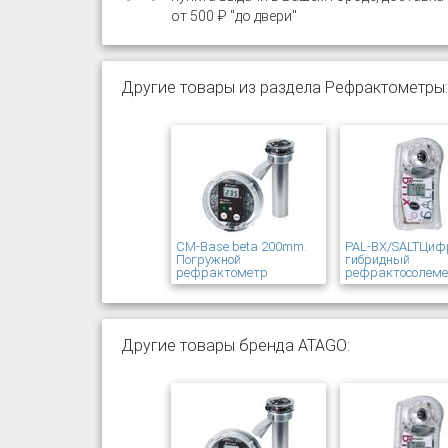
от 500 ₽ "до двери"
Другие товары из раздела Рефрактометры:
CM-Base beta 200mm.
PAL-BX/SALTЦиф
Погружной
гибридный
рефрактометр
рефрактосолем
Другие товары бренда ATAGO: