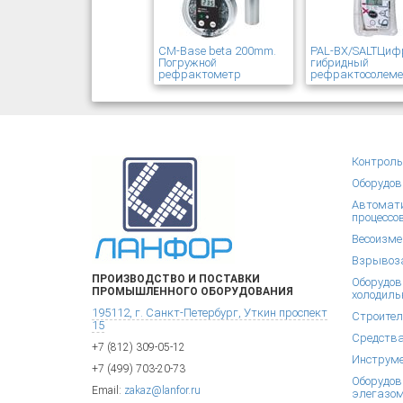
CM-Base beta 200mm.
PAL-BX/SALTЦиф
Погружной
гибридный
рефрактометр
рефрактосолем
Контроль
Оборудов
Автомати
процессо
Весоизме
Взрывоза
ПРОИЗВОДСТВО И ПОСТАВКИ
Оборудов
ПРОМЫШЛЕННОГО ОБОРУДОВАНИЯ
холодиль
195112, г. Санкт-Петербург, Уткин проспект
Строител
15
Средства
+7 (812) 309-05-12
Инструм
+7 (499) 703-20-73
Оборудов
Email:
zakaz@lanfor.ru
элегазом