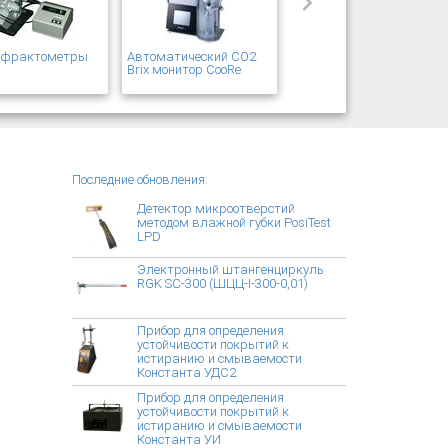
рефрактометры
Автоматический CO2
T
Brix монитор CooRe
Последние обновления:
Детектор микроотверстий
методом влажной губки PosiTest
LPD
Электронный штангенциркуль
RGK SC-300 (ШЦЦ-I-300-0,01)
Прибор для определения
устойчивости покрытий к
истиранию и смываемости
Константа УДС2
Прибор для определения
устойчивости покрытий к
истиранию и смываемости
Константа УИ