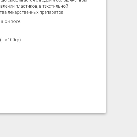
рошо смешивается с водой и большинством
влении пластиков, в текстильной
тва лекарственных препаратов.
нной воде.
(гр/100гр)