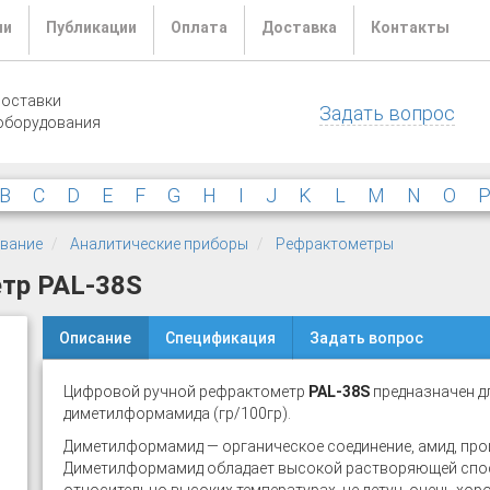
ли
Публикации
Оплата
Доставка
Контакты
поставки
Задать вопрос
оборудования
B
C
D
E
F
G
H
I
J
K
L
M
N
O
ование
Аналитические приборы
Рефрактометры
тр PAL-38S
Описание
Спецификация
Задать вопрос
Цифровой ручной рефрактометр
PAL-38S
предназначен д
диметилформамида (гр/100гр).
Диметилформамид — органическое соединение, амид, пр
Диметилформамид обладает высокой растворяющей спосо