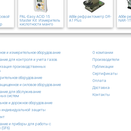
ровой
PAL-Easy ACID 15
Аббе рефрактометр DR-
Аббе 
Master Kit. Измеритель
A1 Plus
NAR-1
ер
кислотности манго
ное и измерительное оборудование
О компании
ание для контроля и учета газов
Производители
зация производственных
Публикации
в
Сертификаты
рительное оборудование
Оплата
щищенное и силовое оборудование
Доставка
ание для обслуживание
Контакты
ных систем
ьное и дорожное оборудование
 индивидуальной защиты
ент
ание и приборы для работы с
 (SF6)