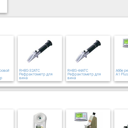
ровой
RHBS-32ATC
RHBS-44ATC
Аббе р
Рефрактометр для
Рефрактометр для
A1 Plu
ер
вина
вина