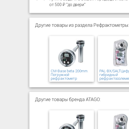
от 500 ₽ "до двери"
Другие товары из раздела Рефрактометры:
CM-Base beta 200mm.
PAL-BX/SALTЦиф
Погружной
гибридный
рефрактометр
рефрактосолем
Другие товары бренда ATAGO: