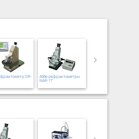
ефрактометр DR-
Аббе рефрактометры
s
NAR-1T