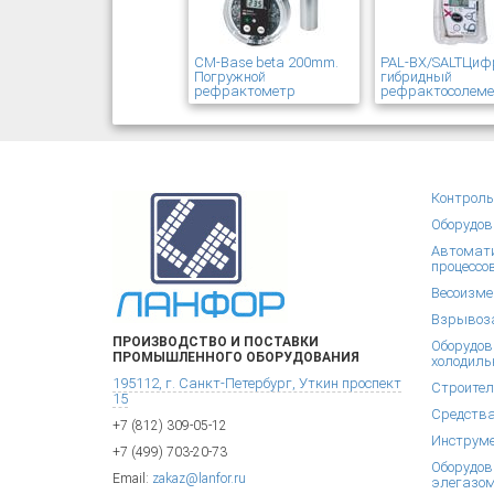
CM-Base beta 200mm.
PAL-BX/SALTЦиф
Погружной
гибридный
рефрактометр
рефрактосолем
Контроль
Оборудов
Автомати
процессо
Весоизме
Взрывоза
ПРОИЗВОДСТВО И ПОСТАВКИ
Оборудов
ПРОМЫШЛЕННОГО ОБОРУДОВАНИЯ
холодиль
195112, г. Санкт-Петербург, Уткин проспект
Строител
15
Средства
+7 (812) 309-05-12
Инструм
+7 (499) 703-20-73
Оборудов
Email:
zakaz@lanfor.ru
элегазом