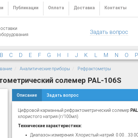
ли
Публикации
Оплата
Доставка
Контакты
поставки
Задать вопрос
оборудования
B
C
D
E
F
G
H
I
J
K
L
M
N
O
ование
Аналитические приборы
Рефрактометры
тометрический солемер PAL-106S
Описание
Задать вопрос
Цифровой карманный рефрактометрический солемер
PAL
хлористого натрия (г/100мл).
Технические характеристики:
Диапазон измерения: Хлористый натрий: 0.00....33.0