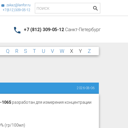
zakaz@lanfor.ru
+7(812)309-05-12
+7 (812) 309-05-12
Санкт-Петербург
P
Q
R
S
T
U
V
W
X
Y
Z
2026-08-06
-106S
разработан для измерения концентрации
0% (гр/100мл)