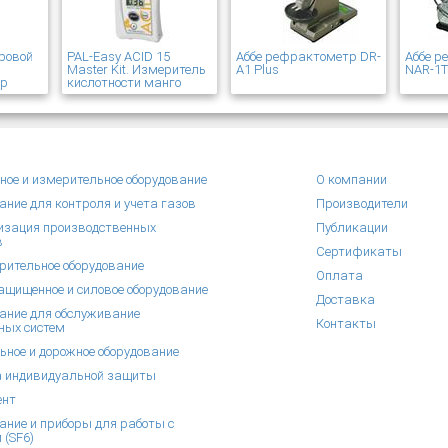
ровой
PAL-Easy ACID 15
Аббе рефрактометр DR-
Аббе 
Master Kit. Измеритель
A1 Plus
NAR-1
ер
кислотности манго
ное и измерительное оборудование
О компании
ание для контроля и учета газов
Производители
зация производственных
Публикации
в
Сертификаты
рительное оборудование
Оплата
щищенное и силовое оборудование
Доставка
ание для обслуживание
Контакты
ных систем
ьное и дорожное оборудование
 индивидуальной защиты
ент
ание и приборы для работы с
 (SF6)