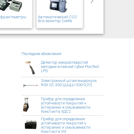
рефрактометры
Автоматический CO2
T
Brix монитор CooRe
Последние обновления:
Детектор микроотверстий
методом влажной губки PosiTest
LPD
Электронный штангенциркуль
RGK SC-300 (ШЦЦ-I-300-0,01)
Прибор для определения
устойчивости покрытий к
истиранию и смываемости
Константа УДС2
Прибор для определения
устойчивости покрытий к
истиранию и смываемости
Константа УИ