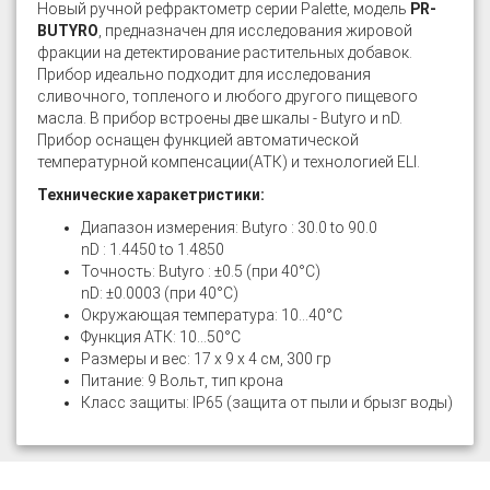
Новый ручной рефрактометр серии Palette, модель
PR-
BUTYRO
, предназначен для исследования жировой
фракции на детектирование растительных добавок.
Прибор идеально подходит для исследования
сливочного, топленого и любого другого пищевого
масла. В прибор встроены две шкалы - Butyro и nD.
Прибор оснащен функцией автоматической
температурной компенсации(АТК) и технологией ELI.
Технические харакетристики:
Диапазон измерения: Butyro : 30.0 to 90.0
nD : 1.4450 to 1.4850
Точность: Butyro : ±0.5 (при 40°C)
nD: ±0.0003 (при 40°C)
Окружающая температура: 10...40°C
Функция АТК: 10...50°C
Размеры и вес: 17 х 9 х 4 см, 300 гр
Питание: 9 Вольт, тип крона
Класс защиты: IP65 (защита от пыли и брызг воды)