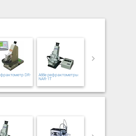
ефрактометр DR-
Аббе рефрактометры
s
NAR-1T