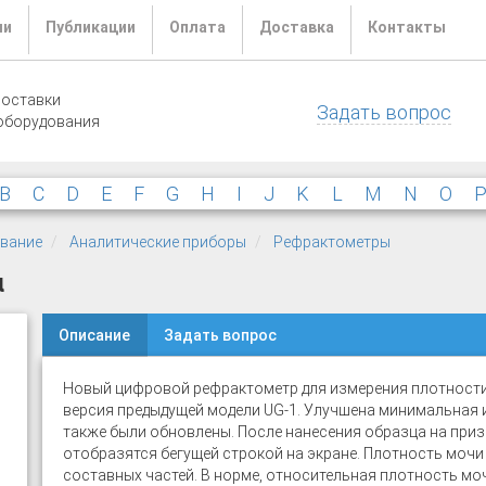
ли
Публикации
Оплата
Доставка
Контакты
поставки
Задать вопрос
оборудования
B
C
D
E
F
G
H
I
J
K
L
M
N
O
ование
Аналитические приборы
Рефрактометры
α
Описание
Задать вопрос
Новый цифровой рефрактометр для измерения плотност
версия предыдущей модели UG-1. Улучшена минимальная и
также были обновлены. После нанесения образца на приз
отобразятся бегущей строкой на экране. Плотность мочи
составных частей. В норме, относительная плотность моч