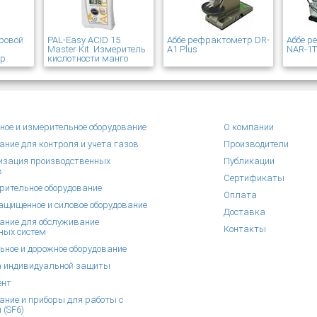
ровой
PAL-Easy ACID 15
Аббе рефрактометр DR-
Аббе 
Master Kit. Измеритель
A1 Plus
NAR-1
ер
кислотности манго
ное и измерительное оборудование
О компании
ание для контроля и учета газов
Производители
зация производственных
Публикации
в
Сертификаты
рительное оборудование
Оплата
щищенное и силовое оборудование
Доставка
ание для обслуживание
Контакты
ных систем
ьное и дорожное оборудование
 индивидуальной защиты
ент
ание и приборы для работы с
 (SF6)