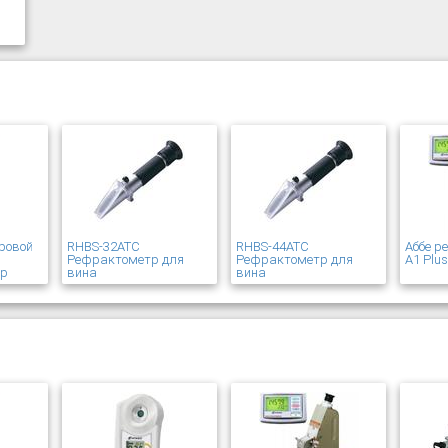
ровой
RHBS-32ATC
RHBS-44ATC
Аббе р
Рефрактометр для
Рефрактометр для
A1 Plu
ер
вина
вина