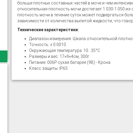
больше плотных составных частей в моче и чем интенсивн
относительная плотность мочи достигает 1.030-1.050 из-
плотность мочи в течение суток может подвергаться боль
зависимости от количества выпитой жидкости, что гово
Технические характеристики:
Диапазон измерения: Шкала относительной плотност
Точность: ± 0.0010
Окружающая температура: 10...35°C
Размеры и вес: 17×9×4cм, 300г
Питание: 006P сухая батарея (9В) - Крона
Класс защиты: IP65