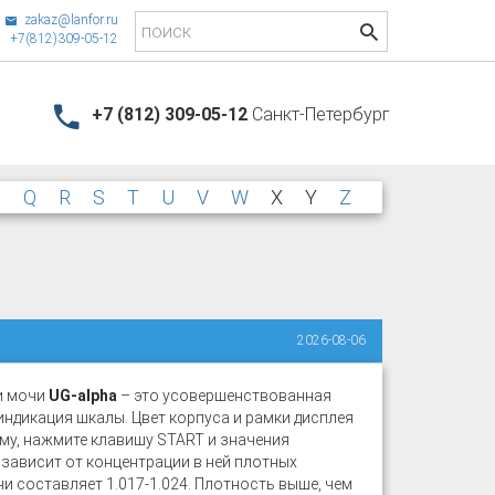
zakaz@lanfor.ru
+7(812)309-05-12
+7 (812) 309-05-12
Санкт-Петербург
P
Q
R
S
T
U
V
W
X
Y
Z
2026-08-06
и мочи
UG-alpha
– это усовершенствованная
ндикация шкалы. Цвет корпуса и рамки дисплея
му, нажмите клавишу START и значения
 зависит от концентрации в ней плотных
и составляет 1.017-1.024. Плотность выше, чем