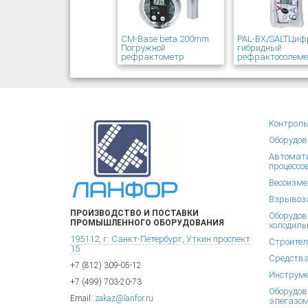
CM-Base beta 200mm.
PAL-BX/SALTЦиф
Погружной
гибридный
рефрактометр
рефрактосолем
Контроль
Оборудов
Автомати
процессо
Весоизме
Взрывоза
ПРОИЗВОДСТВО И ПОСТАВКИ
Оборудов
ПРОМЫШЛЕННОГО ОБОРУДОВАНИЯ
холодиль
195112, г. Санкт-Петербург, Уткин проспект
Строител
15
Средства
+7 (812) 309-05-12
Инструм
+7 (499) 703-20-73
Оборудов
Email:
zakaz@lanfor.ru
элегазом