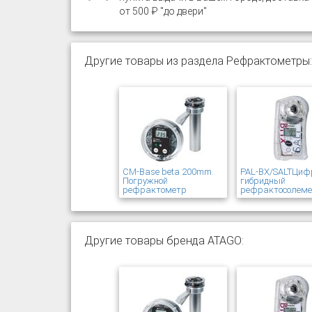
от 500 ₽ "до двери"
Другие товары из раздела Рефрактометры:
CM-Base beta 200mm.
PAL-BX/SALTЦиф
Погружной
гибридный
рефрактометр
рефрактосолем
Другие товары бренда ATAGO: