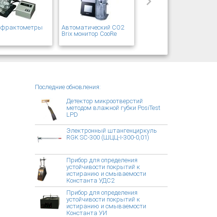
рефрактометры
Автоматический CO2
T
Brix монитор CooRe
Последние обновления:
Детектор микроотверстий
методом влажной губки PosiTest
LPD
Электронный штангенциркуль
RGK SC-300 (ШЦЦ-I-300-0,01)
Прибор для определения
устойчивости покрытий к
истиранию и смываемости
Константа УДС2
Прибор для определения
устойчивости покрытий к
истиранию и смываемости
Константа УИ