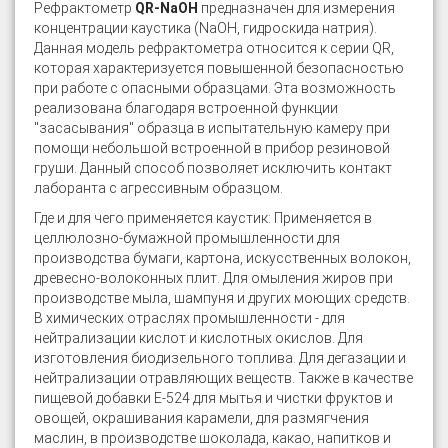
Рефрактометр
QR-NaOH
предназначен для измерения
концентрации каустика (NaOH, гидроскида натрия).
Данная модель рефрактометра относится к серии QR,
которая характеризуется повышенной безопасностью
при работе с опасными образцами. Эта возможность
реализована благодаря встроенной функции
"засасывания" образца в испытательную камеру при
помощи небольшой встроенной в прибор резиновой
груши. Данный способ позволяет исключить контакт
лаборанта с агрессивным образцом.
Где и для чего применяется каустик: Применяется в
целлюлозно-бумажной промышленности для
производства бумаги, картона, искусственных волокон,
древесно-волоконных плит. Для омыления жиров при
производстве мыла, шампуня и других моющих средств.
В химических отраслях промышленности - для
нейтрализации кислот и кислотных окислов. Для
изготовления биодизельного топлива. Для дегазации и
нейтрализации отравляющих веществ. Также в качестве
пищевой добавки E-524 для мытья и чистки фруктов и
овощей, окрашивания карамели, для размягчения
маслин, в производстве шоколада, какао, напитков и