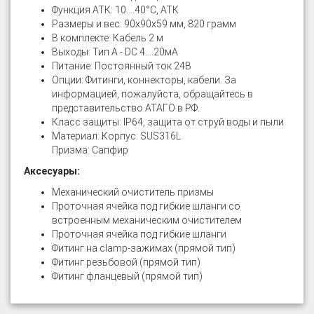
Функция АТК: 10....40°C, АТК
Размеры и вес: 90х90х59 мм, 820 грамм
В комплекте: Кабель 2 м
Выходы: Тип А - DC 4....20мA
Питание: Постоянный ток 24В
Опции: Фитинги, коннекторы, кабели. За
информацией, пожалуйста, обращайтесь в
представительство АТАГО в РФ.
Класс защиты: IP64, защита от струй воды и пыли
Материал: Корпус: SUS316L
Призма: Сапфир
Аксесуары:
Механический очиститель призмы
Проточная ячейка под гибкие шланги со
встроенным механическим очистителем
Проточная ячейка под гибкие шланги
Фитинг на clamp-зажимах (прямой тип)
Фитинг резьбовой (прямой тип)
Фитинг фланцевый (прямой тип)