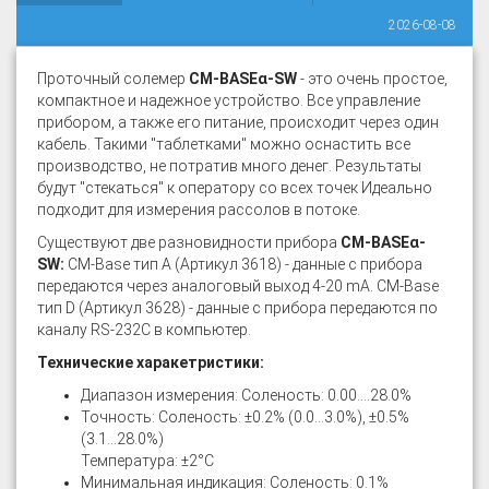
2026-08-08
Проточный солемер
CM-BASEα-SW
- это очень простое,
компактное и надежное устройство. Все управление
прибором, а также его питание, происходит через один
кабель. Такими "таблетками" можно оснастить все
производство, не потратив много денег. Результаты
будут "стекаться" к оператору со всех точек Идеально
подходит для измерения рассолов в потоке.
Существуют две разновидности прибора
CM-BASEα-
SW:
CM-Base тип А (Артикул 3618) - данные с прибора
передаются через аналоговый выход 4-20 mA. CM-Base
тип D (Артикул 3628) - данные с прибора передаются по
каналу RS-232C в компьютер.
Технические харакетристики:
Диапазон измерения: Соленость: 0.00....28.0%
Точность: Соленость: ±0.2% (0.0...3.0%), ±0.5%
(3.1...28.0%)
Температура: ±2°C
Минимальная индикация: Соленость: 0.1%