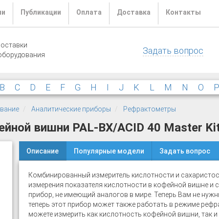
ли
Публикации
Оплата
Доставка
Контакты
поставки
Задать вопрос
оборудования
B
C
D
E
F
G
H
I
J
K
L
M
N
O
ование
Аналитические приборы
Рефрактометры
йной вишни PAL-BX/ACID 40 Master Ki
Описание
Популярные модели
Задать вопрос
Комбинированный измеритель кислотности и сахаристо
измерения показателя кислотности в кофейной вишне и с
прибор, не имеющий аналогов в мире. Теперь Вам не нужн
теперь этот прибор может также работать в режиме рефр
можете измерить как кислотность кофейной вишни, так и