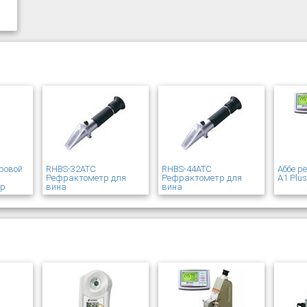
ровой
RHBS-32ATC
RHBS-44ATC
Аббе р
Рефрактометр для
Рефрактометр для
A1 Plu
ер
вина
вина