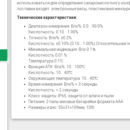
использоваться для определения сахарокислотного коэффи
поставки входят: электронные весы, пластиковая мензурк
Технические характеристики:
Диапазон измерения: Brix%: 0.0....90.0%
Кислотность: 0.10....1.90%
Точность: Brix%: ±0.2%
t
Кислотность: ±0.10% (0.10....1.00%) Относительная по
Минимальная индикация: Brix 0.1％
Кислотность 0.01 %
Температура 0.1℃
Функция АТК: Brix%: 10....100℃
Кислотность: 10....40℃
Окружающая температура: 10....40℃
Время измерения: Brix% ≈ 3 секунды
Кислотность: ≈ 2 секунды
Класс защиты: IP65, защита от влаги и пыли
Питание: 2 пальчиковые батарейки формата ААА
Размеры и вес: 55×31×109мм, 100г