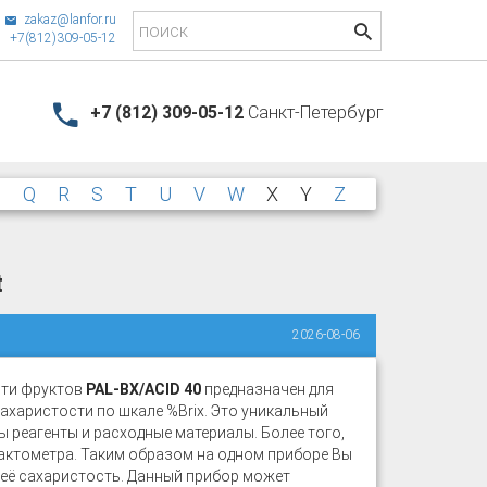
zakaz@lanfor.ru
+7(812)309-05-12
+7 (812) 309-05-12
Санкт-Петербург
P
Q
R
S
T
U
V
W
X
Y
Z
t
2026-08-06
сти фруктов
PAL-BX/ACID 40
предназначен для
ахаристости по шкале %Brix. Это уникальный
ы реагенты и расходные материалы. Более того,
актометра. Таким образом на одном приборе Вы
 её сахаристость. Данный прибор может