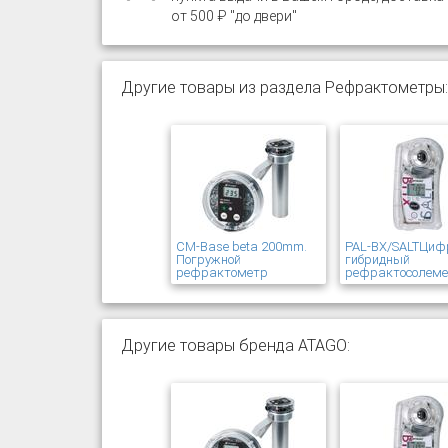
от 500 ₽ "до двери"
Другие товары из раздела Рефрактометры:
CM-Base beta 200mm.
PAL-BX/SALTЦиф
Погружной
гибридный
рефрактометр
рефрактосолем
Другие товары бренда ATAGO: