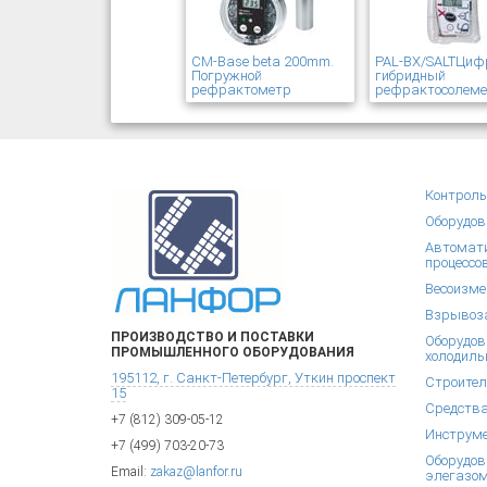
CM-Base beta 200mm.
PAL-BX/SALTЦиф
Погружной
гибридный
рефрактометр
рефрактосолем
Контроль
Оборудов
Автомати
процессо
Весоизме
Взрывоза
ПРОИЗВОДСТВО И ПОСТАВКИ
Оборудов
ПРОМЫШЛЕННОГО ОБОРУДОВАНИЯ
холодиль
195112, г. Санкт-Петербург, Уткин проспект
Строител
15
Средства
+7 (812) 309-05-12
Инструм
+7 (499) 703-20-73
Оборудов
Email:
zakaz@lanfor.ru
элегазом