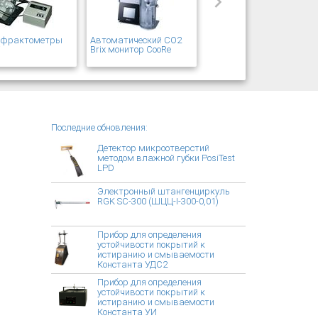
рефрактометры
Автоматический CO2
T
Brix монитор CooRe
Последние обновления:
Детектор микроотверстий
методом влажной губки PosiTest
LPD
Электронный штангенциркуль
RGK SC-300 (ШЦЦ-I-300-0,01)
Прибор для определения
устойчивости покрытий к
истиранию и смываемости
Константа УДС2
Прибор для определения
устойчивости покрытий к
истиранию и смываемости
Константа УИ