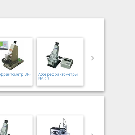
ефрактометр DR-
Аббе рефрактометры
s
NAR-1T