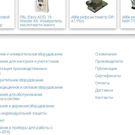
ровой
PAL-Easy ACID 15
Аббе рефрактометр DR-
Аббе 
Master Kit. Измеритель
A1 Plus
NAR-1
ер
кислотности манго
ное и измерительное оборудование
О компании
ание для контроля и учета газов
Производители
зация производственных
Публикации
в
Сертификаты
рительное оборудование
Оплата
щищенное и силовое оборудование
Доставка
ание для обслуживание
Контакты
ных систем
ьное и дорожное оборудование
 индивидуальной защиты
ент
ание и приборы для работы с
 (SF6)