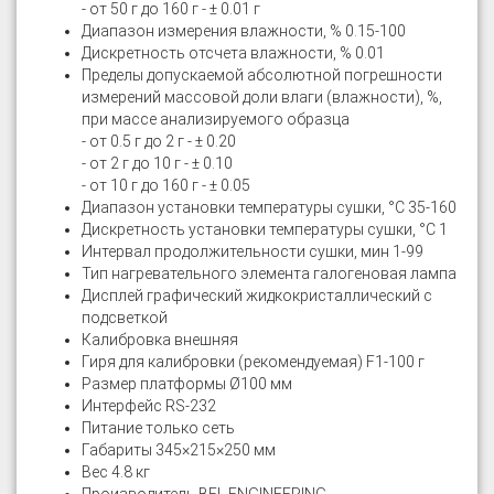
- от 50 г до 160 г - ± 0.01 г
Диапазон измерения влажности, % 0.15-100
Дискретность отсчета влажности, % 0.01
Пределы допускаемой абсолютной погрешности
измерений массовой доли влаги (влажности), %,
при массе анализируемого образца
- от 0.5 г до 2 г - ± 0.20
- от 2 г до 10 г - ± 0.10
- от 10 г до 160 г - ± 0.05
Диапазон установки температуры сушки, °С 35-160
Дискретность установки температуры сушки, °С 1
Интервал продолжительности сушки, мин 1-99
Тип нагревательного элемента галогеновая лампа
Дисплей графический жидкокристаллический с
подсветкой
Калибровка внешняя
Гиря для калибровки (рекомендуемая) F1-100 г
Размер платформы Ø100 мм
Интерфейс RS-232
Питание только сеть
Габариты 345×215×250 мм
Вес 4.8 кг