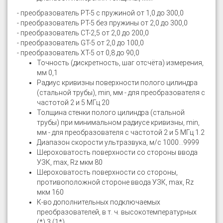
- преобразователь РТ-5 с пружиной от 1,0 до 300,0
- преобразователь РТ-5 без пружины от 2,0 до 300,0
- преобразователь СТ-2,5 от 2,0 до 200,0
- преобразователь GT-5 от 2,0 до 100,0
- преобразователь XT-5 от 0,8 до 90,0
Точность (дискретность, шаг отсчёта) измерения,
мм 0,1
Радиус кривизны поверхности полого цилиндра
(стальной трубы), min, мм - для преобразователя с
частотой 2 и 5 МГц 20
Толщина стенки полого цилиндра (стальной
трубы) при минимальном радиусе кривизны, min,
мм - для преобразователя с частотой 2 и 5 МГц 1.2
Диапазон скорости ультразвука, м/с 1000…9999
Шероховатость поверхности со стороны ввода
УЗК, max, Rz мкм 80
Шероховатость поверхности со стороны,
противоположной стороне ввода УЗК, max, Rz
мкм 160
К-во дополнительных подключаемых
преобразователей, в т. ч. высокотемпературных
(*) 3 (1*)