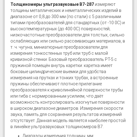
Толщиномеры ультразвуковые В7-287
измеряют
толщины металлических и неметаллических изделий в
диапазоне от 0,8 до 300 мм (по стали) с 5 различными
типами преобразователей для стандартных (от -10 0С) и
высокотемпературных (до 400 0С) поверхностей;
низкочастотные преобразователи для толстых, сильно
ослабляющих или сильно рассеивающих материалов, в
т. ч. чугуна; миниатюрные преобразователи для
измерения тонкостенных труб или труб с малой
кривизной стенки. Базовый преобразователь РТ-5 с
пружиной помещён внутрь каретки: каретка имеет
боковые цилиндрические выемки для удобства
измерения на прутках и тонких трубах, а встроенные
пружины обеспечивают плотное прилегание
преобразователя к криволинейной поверхности трубы
или гиба с нормированным усилием, что даёт
возможность контролировать изогнутые поверхности
в широком диапазоне диаметров. Измерения скорости
звука, память для сохранения результатов измерений
отсутствует. Данная модель является наиболее простой
в линейке ультразвуковых толщиномеров В7.
Диапазон измерения толщины, мм: