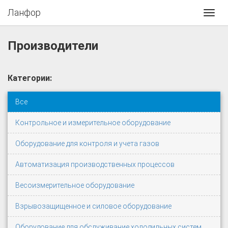
Ланфор
Toggl
navig
Производители
Категории:
Все
Контрольное и измерительное оборудование
Оборудование для контроля и учета газов
Автоматизация производственных процессов
Весоизмерительное оборудование
Взрывозащищенное и силовое оборудование
Оборудование для обслуживание холодильных систем