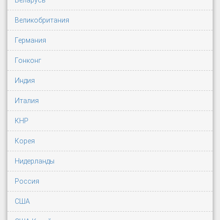
Беларусь
Великобритания
Германия
Гонконг
Индия
Италия
КНР
Корея
Нидерланды
Россия
США