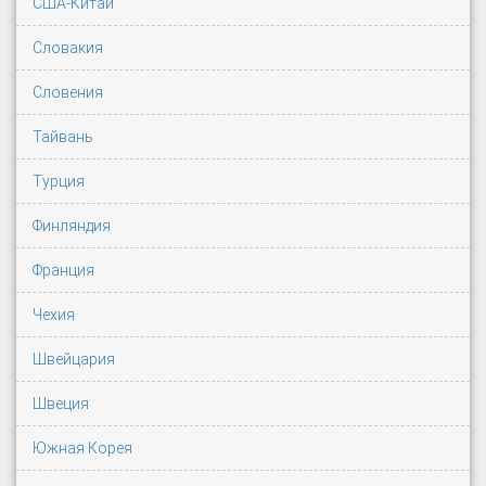
США-Китай
Словакия
Словения
Тайвань
Турция
Финляндия
Франция
Чехия
Швейцария
Швеция
Южная Корея