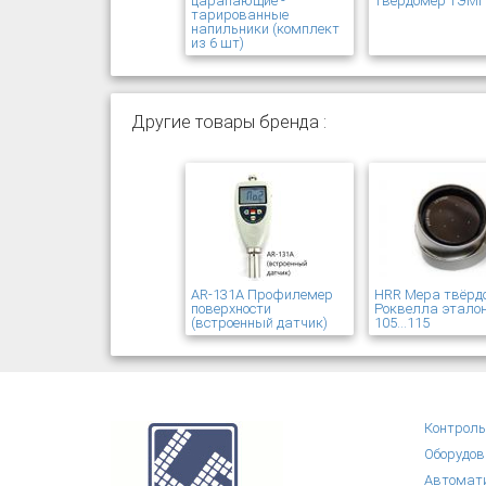
царапающие -
твердомер ТЭМП
тарированные
напильники (комплект
из 6 шт)
Другие товары бренда :
AR-131A Профилемер
HRR Мера твёрд
поверхности
Роквелла эталон
(встроенный датчик)
105...115
Контроль
Оборудов
Автомати