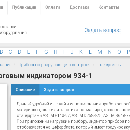
ли
Публикации
Оплата
Доставка
Контакты
поставки
Задать вопрос
оборудования
B
C
D
E
F
G
H
I
J
K
L
M
N
O
ование
Приборы неразрушающего контроля
Твердомеры
логовым индикатором 934-1
Описание
Задать вопрос
Данный удобный и легкий в использовании прибор разраб
материалов, включая пластики, полиэфиры, стеклопласти
стандартами ASTM E140-97; ASTM D2583-75; ASTM B648-78
При приложении нагрузки к прибору, индентор прибора пр
отображается на циферблате, который имеет градуировку 