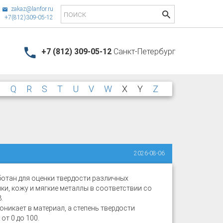
zakaz@lanfor.ru
+7(812)309-05-12
+7 (812) 309-05-12
Санкт-Петербург
P
Q
R
S
T
U
V
W
X
Y
Z
2026-08-06
отан для оценки твердости различных
ки, кожу и мягкие металлы в соответствии со
.
оникает в материал, а степень твердости
от 0 до 100.