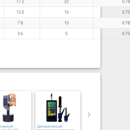
17.2
22
0.78
12.0
16
0.75
7.8
10
0.78
3.6
5
0.75
ический
Динамический