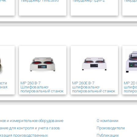
-4к
твердомер TIME5330
твердомер ТДМ-2
твердо
ости
MP 260 В-7
MP 260E В-7
MP 2D 
ная:
Шлифовально-
шлифовально-
шлифо
полировальный станок
полировальный станок
полиро
ное и измерительное оборудование
О компании
ание для контроля и учета газов
Производители
зация производственных
Публикации