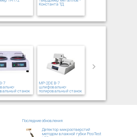
мер ТН172
твердомер металлов -
Константа ТД
В-7
MP-2DE В-7
вально-
шлифовально-
вальный станок
полировальный станок
Последние обновления:
Детектор микроотверстий
методом влажной губки PosiTest