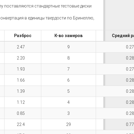
лу поставляются стандартные тестовые диски
Конвертация в единицы твердости по Бринеллю,
Разброс
К-во замеров
Средний р
2.47
9
0.27
2.20
8
0.28
1.93
7
0.27
1.66
6
0.28
1.39
5
0.28
1.12
4
0.28
0.85
3
0.28
22.4
29
0.77