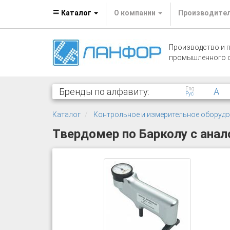
Каталог
О компании
Производите
Производство и 
промышленного 
Eng
Бренды по алфавиту:
A
Рус
Каталог
Контрольное и измерительное оборуд
Твердомер по Барколу с ана