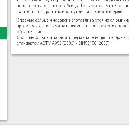
кольца или насадки должен соответствовать технически
поверхности согласно Таблицы. Только корректная уста
контроль твёрдости на изогнутой поверхности изделия.
Опорные кольца и насадки изготавливаются из алюмини
противоскользящими вставками. На поверхности опорног
обозначение.
Опорные кольца и насадки предназначены для твердомер
стандартам ASTM A956 (2006) и DIN50156 (2007).