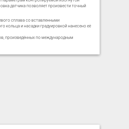
м параметрам контролируемой изогнутой
новка датчика позволяет произвести точный
евого сплава со вставленными
о кольца и насадки градуировкой нанесено её
ов, произведённых по международным