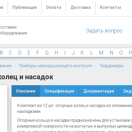
ли
Публикации
Оплата
Доставка
Контакты
поставки
Задать вопрос
оборудования
B
C
D
E
F
G
H
I
J
K
L
M
N
O
ование
Приборы неразрушающего контроля
Твердомеры
колец и насадок
Описание
Спецификация
Документация
Зад
Комплект из 12 шт. опорных колец и насадок из алюмин
накладками.
Опорные кольца и насадки предназначены для установки 
измеряемой поверхности на вогнутых и выпуклых цилинд