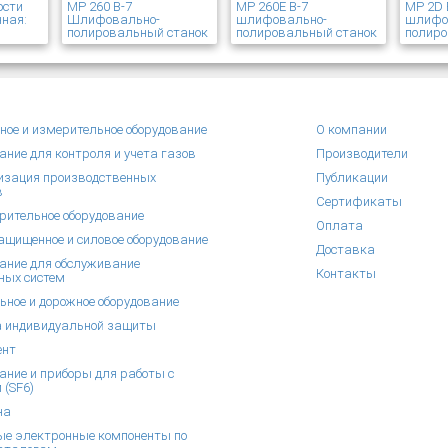
ости
MP 260 В-7
MP 260E В-7
MP 2D 
ная:
Шлифовально-
шлифовально-
шлифо
полировальный станок
полировальный станок
полиро
ное и измерительное оборудование
О компании
ание для контроля и учета газов
Производители
зация производственных
Публикации
в
Сертификаты
рительное оборудование
Оплата
щищенное и силовое оборудование
Доставка
ание для обслуживание
Контакты
ных систем
ьное и дорожное оборудование
 индивидуальной защиты
ент
ание и приборы для работы с
 (SF6)
на
е электронные компоненты по