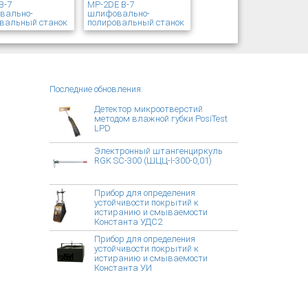
В-7
MP-2DE В-7
вально-
шлифовально-
вальный станок
полировальный станок
Последние обновления:
Детектор микроотверстий
методом влажной губки PosiTest
LPD
Электронный штангенциркуль
RGK SC-300 (ШЦЦ-I-300-0,01)
Прибор для определения
устойчивости покрытий к
истиранию и смываемости
Константа УДС2
Прибор для определения
устойчивости покрытий к
истиранию и смываемости
Константа УИ