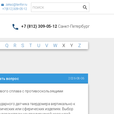
zakaz@lanfor.ru
+7(812)309-05-12
+7 (812) 309-05-12
Санкт-Петербург
P
Q
R
S
T
U
V
W
X
Y
Z
ать вопрос
2026-08-06
иевого сплава с противоскользящими
ударного датчика твердомера вертикально к
рических или сферических изделиях. Выбор