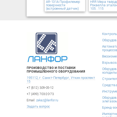
AR-131A Профилемер
HRR Мера твёрд
поверхности
Роквелла эталон
(встроенный датчик)
105...115
Контроль
Оборудов
Автомати
процессо
Весоизме
Взрывоза
ПРОИЗВОДСТВО И ПОСТАВКИ
Оборудов
ПРОМЫШЛЕННОГО ОБОРУДОВАНИЯ
холодиль
195112, г. Санкт-Петербург, Уткин проспект
Строител
15
Средства
+7 (812) 309-05-12
Инструм
+7 (499) 703-20-73
Оборудов
Email:
zakaz@lanfor.ru
элегазом
Задать вопрос
Бренд-зо
Импортны