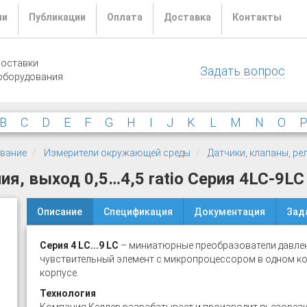
ли
Публикации
Оплата
Доставка
Контакты
поставки
Задать вопрос
оборудования
B
C
D
E
F
G
H
I
J
K
L
M
N
O
ование
Измерители окружающей среды
Датчики, клапаны, ре
я, выход 0,5…4,5 ratio Серия 4LC-9LC
Описание
Спецификация
Документация
Зад
Серия 4 LC...9 LC
– миниатюрные преобразователи давлен
чувствительный элемент с микропроцессором в одном ко
корпусе.
Технология