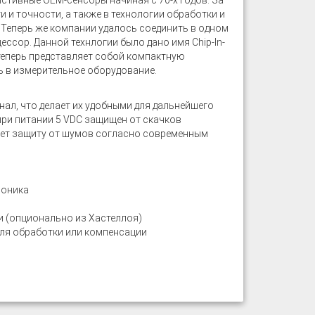
стивные OEM-сенсоры начиная с 70-х годов. За
 и точности, а также в технологии обработки и
 Теперь же компании удалось соединить в одном
ссор. Данной технлогии было дано имя Chip-In-
 теперь представляет собой компактную
 в измерительное оборудование.
ал, что делает их удобными для дальнейшего
при питании 5 VDC защищен от скачков
еет защиту от шумов согласно современным
роника
 (опционально из Хастеллоя)
для обработки или компенсации