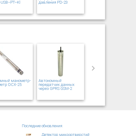
–USB–PT–Kl
давления PD-23
омный манометр-
Автономный
метр DCX-25
передатчик данных
через GPRS GSM-2
Последние обновления:
Детектор микроотверстий