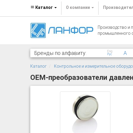
Каталог
О компании
Производите
Производство и 
промышленного 
Eng
Бренды по алфавиту:
A
Рус
Каталог
Контрольное и измерительное оборуд
OEM-преобразователи давлени