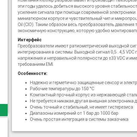
Компания Келлер разрабатывает и производит пьезорези
эти годы удалось добиться высокого уровня стабильности
усиления сигнала при помощи современной электроники.
миниатюрном корпусе и чувствительный чип и микропроце
Oil (CIO). Таким образом весь преобразователь давления
экономичную конструкцию, которую удобно монтировать
Интерфейс
Преобразователи имеют ратиометрический выходной сигн
интегрирования в системы. Выходной сигнал 0,5…4,5 VDC 
напряжения и неправильной полярности до ±33 VDC и им
требованиям EMI.
Особенности:
Надежно и герметично защищенные сенсор и элект
Рабочие температуры до 150 °C
Компактный прочный корпус из нержавеющей стали
Не требуется никакая другая внешная электроника 
Очень точный и стабильный, не имеет гистерезиса
Диапазоны измерений от 1 бар до 1000 бар
Очень простая интеграция в системы заказчика