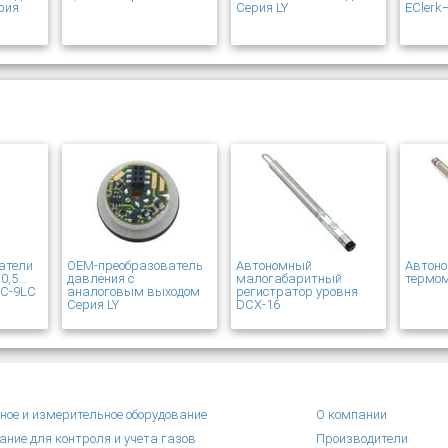
рия
Серия LY
EClerk
атели
OEM-преобразователь
Автономный
Автон
 0,5…
давления с
малогабаритный
термо
4LC-9LC
аналоговым выходом
регистратор уровня
Серия LY
DCX-16
ное и измерительное оборудование
О компании
ание для контроля и учета газов
Производители