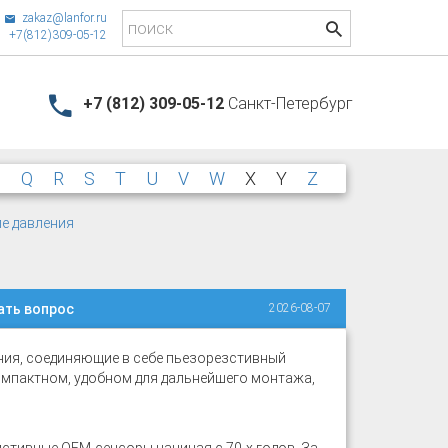
zakaz@lanfor.ru
+7(812)309-05-12
+7 (812) 309-05-12
Санкт-Петербург
P
Q
R
S
T
U
V
W
X
Y
Z
ле давления
ать вопрос
2026-08-07
ия, соединяющие в себе пьезорезстивный
мпактном, удобном для дальнейшего монтажа,