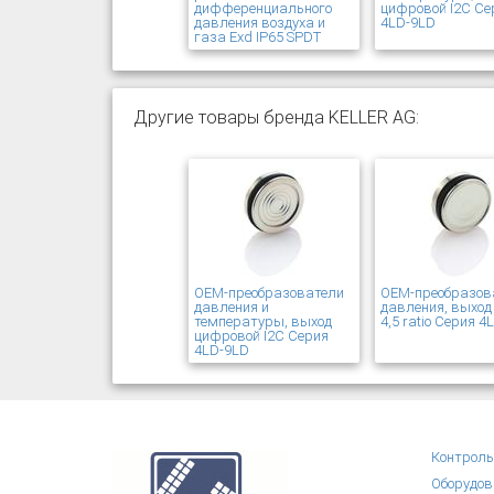
дифференциального
цифровой I2C Се
давления воздуха и
4LD-9LD
газа Exd IP65 SPDT
Другие товары бренда KELLER AG:
OEM-преобразователи
OEM-преобразов
давления и
давления, выход
температуры, выход
4,5 ratio Серия 
цифровой I2C Серия
4LD-9LD
Контроль
Оборудов