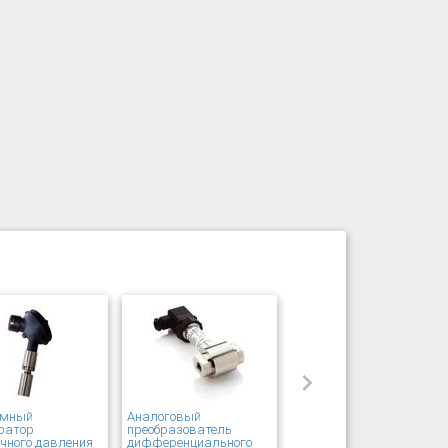
омный
Аналоговый
ратор
преобразователь
чного давления
дифференциального