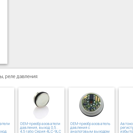
ы, реле давления:
атели
OEM-преобразователи
OEM-преобразователь
Автон
давления, выход 0,5…
давления с
регист
ыход
4,5 ratio Серия 4LC-9LC
аналоговым выходом
избыто