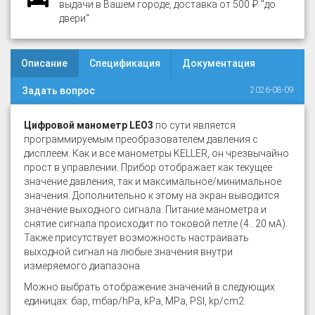
выдачи в Вашем городе, доставка от 500 ₽ "до
двери"
Описание
Спецификация
Документация
Задать вопрос
2026-08-09
Цифровой манометр LЕО3
по сути является
программируемым преобразователем давления с
дисплеем. Как и все манометры KELLER, он чрезвычайно
прост в управлении. Прибор отображает как текущее
значение давления, так и максимальное/минимальное
значения. Дополнительно к этому на экран выводится
значение выходного сигнала. Питание манометра и
снятие сигнала происходит по токовой петле (4...20 мА).
Также присутствует возможность настраивать
выходной сигнал на любые значения внутри
измеряемого диапазона.
Можно выбрать отображение значений в следующих
единицах: бар, mбар/hPa, kPa, MPa, PSI, kp/cm2.