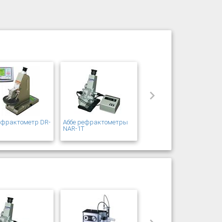
ефрактометр DR-
Аббе рефрактометры
s
NAR-1T