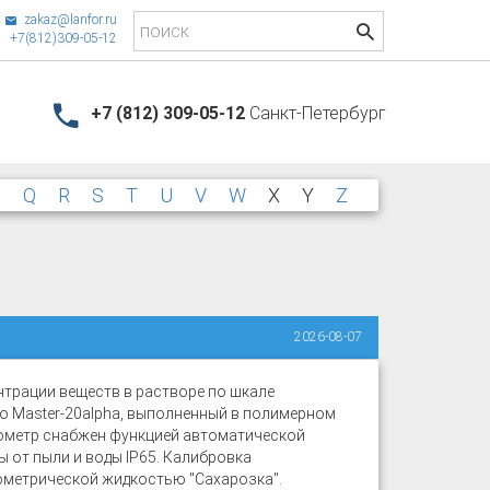
zakaz@lanfor.ru
+7(812)309-05-12
+7 (812) 309-05-12
Санкт-Петербург
P
Q
R
S
T
U
V
W
X
Y
Z
2026-08-07
нтрации веществ в растворе по шкале
это Master-20alpha, выполненный в полимерном
тометр снабжен функцией автоматической
 от пыли и воды IP65. Калибровка
ометрической жидкостью "Сахарозка".