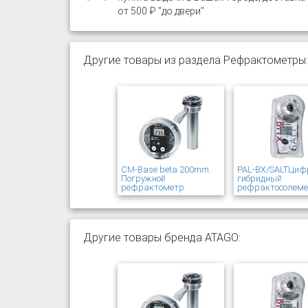
от 500 ₽ "до двери"
Другие товары из раздела Рефрактометры:
CM-Base beta 200mm.
PAL-BX/SALTЦиф
Погружной
гибридный
рефрактометр
рефрактосолем
Другие товары бренда ATAGO: