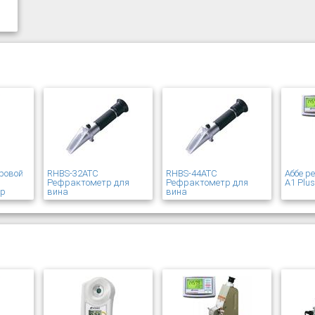
ровой
RHBS-32ATC
RHBS-44ATC
Аббе р
Рефрактометр для
Рефрактометр для
A1 Plu
ер
вина
вина