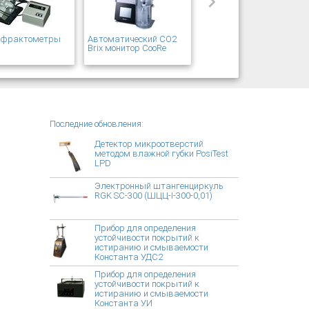
рефрактометры
Автоматический CO2
T
Brix монитор CooRe
Последние обновления:
Детектор микроотверстий
методом влажной губки PosiTest
LPD
Электронный штангенциркуль
RGK SC-300 (ШЦЦ-I-300-0,01)
Прибор для определения
устойчивости покрытий к
истиранию и смываемости
Константа УДС2
Прибор для определения
устойчивости покрытий к
истиранию и смываемости
Константа УИ