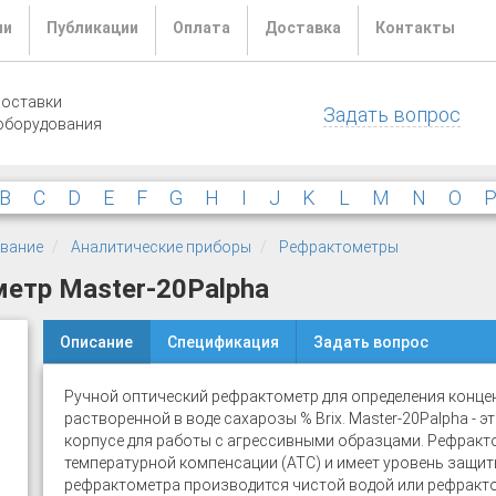
ли
Публикации
Оплата
Доставка
Контакты
поставки
Задать вопрос
оборудования
B
C
D
E
F
G
H
I
J
K
L
M
N
O
ование
Аналитические приборы
Рефрактометры
етр Master-20Palpha
Описание
Спецификация
Задать вопрос
Ручной оптический рефрактометр для определения конце
растворенной в воде сахарозы % Brix. Master-20Palpha - 
корпусе для работы с агрессивными образцами. Рефрак
температурной компенсации (ATC) и имеет уровень защиты
рефрактометра производится чистой водой или рефракт