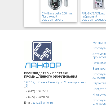
CM-Base beta 200mm.
PAL-BX/SALTЦиф
Погружной
гибридный
рефрактометр
рефрактосолем
Контроль
Оборудов
Автомати
процессо
Весоизме
Взрывоза
ПРОИЗВОДСТВО И ПОСТАВКИ
Оборудов
ПРОМЫШЛЕННОГО ОБОРУДОВАНИЯ
холодиль
195112, г. Санкт-Петербург, Уткин проспект
Строител
15
Средства
+7 (812) 309-05-12
Инструм
+7 (499) 703-20-73
Оборудов
Email:
zakaz@lanfor.ru
элегазом