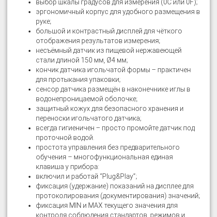
выбор шкалы градусов для измерения (0C или 0F);
эргономичный корпус для удобного размещения в
руке;
большой и контрастный дисплей для чёткого
отображения результатов измерения;
несъёмный датчик из пищевой нержавеющей
стали длиной 150 мм, Ø4 мм;
кончик датчика игольчатой формы – практичен
для протыкания упаковки;
сенсор датчика размещён в наконечнике иглы в
водонепроницаемой оболочке;
защитный кожух для безопасного хранения и
переноски игольчатого датчика;
всегда гигиеничен – просто промойте датчик под
проточной водой.
простота управления без предварительного
обучения – многофункциональная единая
клавиша у прибора:
включил и работай “Plug&Play”;
фиксация (удержание) показаний на дисплее для
протоколирования (документирования) значений;
фиксация MIN и MAX текущего значения для
контроля соблюдения стандартов, режимов и