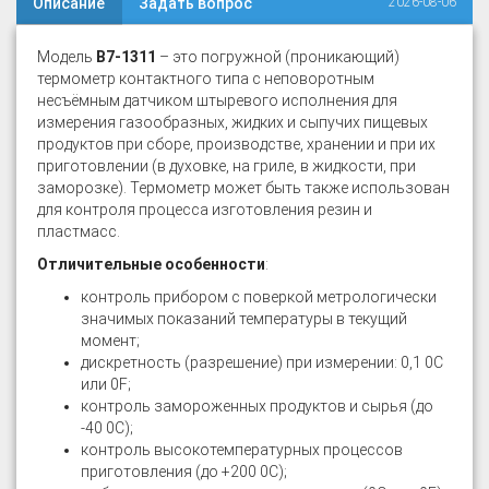
Описание
Задать вопрос
2026-08-06
Модель
В7-1311
– это погружной (проникающий)
термометр контактного типа с неповоротным
несъёмным датчиком штыревого исполнения для
измерения газообразных, жидких и сыпучих пищевых
продуктов при сборе, производстве, хранении и при их
приготовлении (в духовке, на гриле, в жидкости, при
заморозке). Термометр может быть также использован
для контроля процесса изготовления резин и
пластмасс.
Отличительные особенности
:
контроль прибором с поверкой метрологически
значимых показаний температуры в текущий
момент;
дискретность (разрешение) при измерении: 0,1 0С
или 0F;
контроль замороженных продуктов и сырья (до
-40 0С);
контроль высокотемпературных процессов
приготовления (до +200 0С);