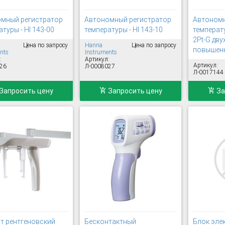
мный регистратор
Автономный регистратор
Автономн
туры - HI 143-00
температуры - HI 143-10
температ
2Pt-G дв
Цена по запросу
Hanna
Цена по запросу
повышен
nts
Instruments
:
Артикул:
Артикул:
26
Л-0008027
Л-0017144
Запросить цену
Запросить цену
За
т рентгеновский
Бесконтактный
Блок эле