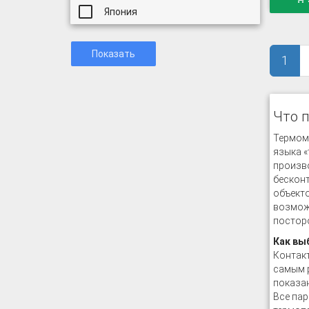
Япония
Показать
1
Что 
Термоме
языка «
произво
бесконт
объекто
возможн
постор
Как вы
Контакт
самым р
показан
Все пар