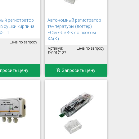
ый регистратор
Автономный регистратор
в сушки кирпича
температуры (логгер)
-1.1
EClerk-USB-K со входом
ХА(К)
Цена по запросу
Артикул:
Цена по запросу
Л-0017137
просить цену
Запросить цену