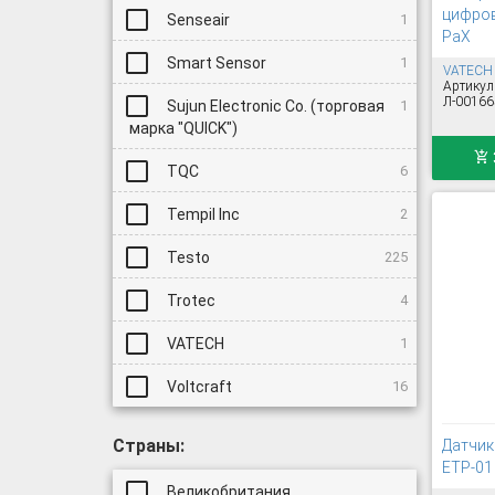
цифро
Senseair
1
PaX
Smart Sensor
1
VATECH
Артикул
Л-00166
Sujun Electronic Co. (торговая
1
марка "QUICK")
TQC
6
Tempil Inc
2
Testo
225
Trotec
4
VATECH
1
Voltcraft
16
Страны:
Датчик 
ETP-01
Великобритания