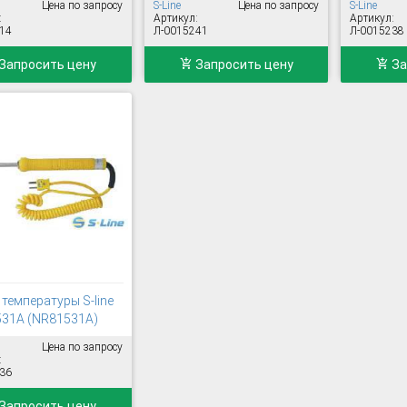
Цена по запросу
S-Line
Цена по запросу
S-Line
:
Артикул:
Артикул:
14
Л-0015241
Л-0015238
Запросить цену
Запросить цену
За
температуры S-line
31A (NR81531A)
Цена по запросу
:
36
Запросить цену