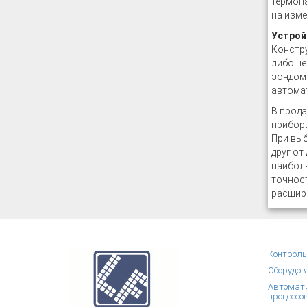
термопа
на изме
Устрой
Констру
либо не
зондом 
автома
В прода
приборы
При выб
друг от
наиболь
точност
расшири
Контроль
Оборудов
Автомати
процессо