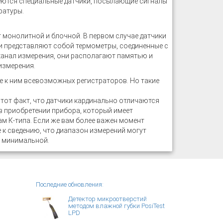
меются специальные датчики, посылающие сигналы
ратуры.
 монолитной и блочной. В первом случае датчики
и представляют собой термометры, соединенные с
канал измерения, они располагают памятью и
измерения.
 к ним всевозможных регистраторов. Но такие
тот факт, что датчики кардинально отличаются
 в приобретении прибора, который имеет
м К-типа. Если же вам более важен момент
 к сведению, что диапазон измерений могут
т минимальной.
Последние обновления:
Детектор микроотверстий
методом влажной губки PosiTest
LPD