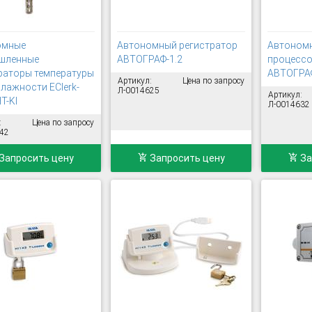
омные
Автономный регистратор
Автономн
шленные
АВТОГРАФ-1.2
процессо
раторы температуры
АВТОГРАФ
Артикул:
Цена по запросу
влажности EClerk-
Л-0014625
Артикул:
T-Kl
Л-0014632
:
Цена по запросу
42
Запросить цену
Запросить цену
За