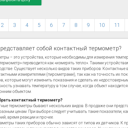
2
3
4
5
6
7
8
9
10
11
представляет собой контактный термометр?
тры – это устройства, которые необходимы для измерения темпера
термометр» переводится как «измерять тепло». Такими устройствам
дстве. Существует несколько видов таких приборов. Контактные 
актными измерителями (пирометрами), так как на точность их по
в, которые могут изменить показания и сделать их недостоверны
ость узнавать температуру в том случае, когда объект находится
онним объектом.
брать контактный термометр?
ные термометры бывают нескольких видов. В продаже они предст
азным ценам. При выборе следует учитывать такие показатели, ка
ий, время реакции и прочее.
аметры таких приборов обычно зависят от типов их датчиков. К 