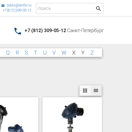
zakaz@lanfor.ru
+7(812)309-05-12
+7 (812) 309-05-12
Санкт-Петербург
P
Q
R
S
T
U
V
W
X
Y
Z