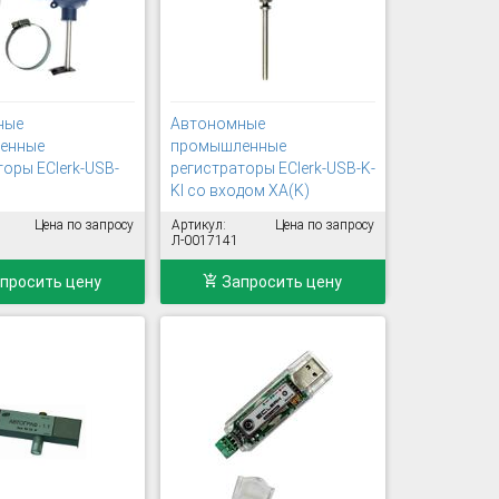
ные
Автономные
енные
промышленные
торы EClerk-USB-
регистраторы EClerk-USB-K-
Kl со входом XA(K)
Цена по запросу
Артикул:
Цена по запросу
Л-0017141
просить цену
Запросить цену