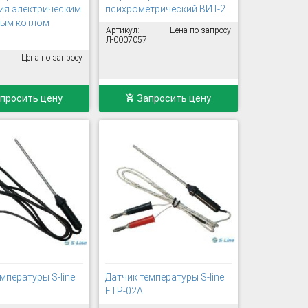
ия электрическим
психрометрический ВИТ-2
ным котлом
Артикул:
Цена по запросу
Л-0007057
Цена по запросу
просить цену
Запросить цену
мпературы S-line
Датчик температуры S-line
ETP-02A