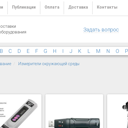
ли
Публикации
Оплата
Доставка
Контакты
поставки
Задать вопрос
оборудования
B
C
D
E
F
G
H
I
J
K
L
M
N
O
ование
Измерители окружающей среды