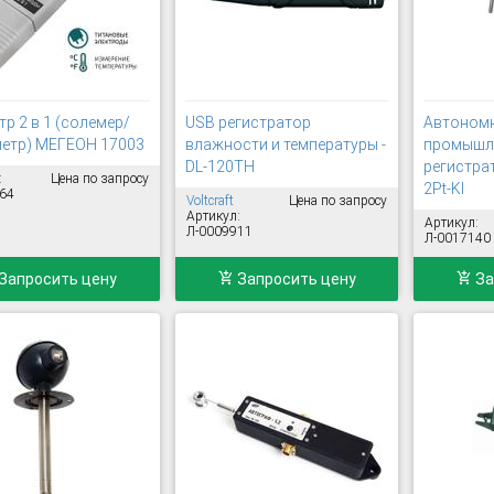
р 2 в 1 (солемер/
USB регистратор
Автоном
етр) МЕГЕОН 17003
влажности и температуры -
промышл
DL-120TH
регистра
:
Цена по запросу
2Pt-Kl
64
Voltcraft
Цена по запросу
Артикул:
Артикул:
Л-0009911
Л-0017140
Запросить цену
Запросить цену
За