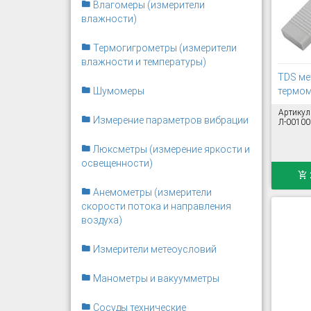
Влагомеры (измерители
влажности)
Термогигрометры (измерители
влажности и температуры)
TDS мет
Шумомеры
термом
Артикул
Измерение параметров вибрации
Л-00100
Люксметры (измерение яркости и
освещенности)
Анемометры (измерители
скорости потока и направления
воздуха)
Измерители метеоусловий
Манометры и вакуумметры
Сосуды технические