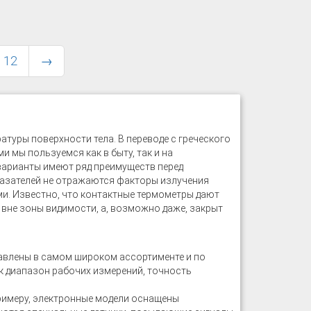
12
→
туры поверхности тела. В переводе с греческого
и мы пользуемся как в быту, так и на
варианты имеют ряд преимуществ перед
казателей не отражаются факторы излучения
ми. Известно, что контактные термометры дают
 вне зоны видимости, а, возможно даже, закрыт
авлены в самом широком ассортименте и по
к диапазон рабочих измерений, точность
примеру, электронные модели оснащены