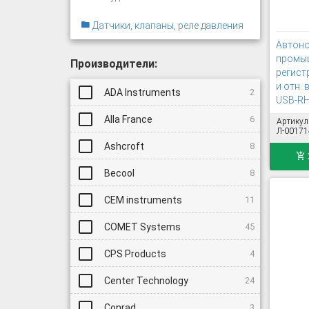
Датчики, клапаны, реле давления
Автон
промы
Производители:
регист
и отн. 
ADA Instruments
2
USB-RH
Alla France
6
Артикул
Л-00171
Ashcroft
8
Becool
8
CEM instruments
11
COMET Systems
45
CPS Products
4
Center Technology
24
Conrad
3