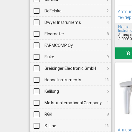
DeFelsko
2
Автоно
темпера
Dwyer Instruments
4
Hanna
Instrume
Elcometer
8
Артикул
Л-00080
FARMCOMP Oy
1
Fluke
9
Greisinger Electronic GmbH
5
Hanna Instruments
13
Kelilong
6
Matsui International Company
1
RGK
8
S-Line
13
Аппара