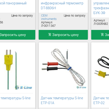
вой панорамный
инфракрасный термометр
управлен
DT-8806H
трехфаз
БУК-3Ф
Цена по запросу
CEM
Цена по запросу
:
instruments
Артикул:
58
Артикул:
Л-0009682
Л-0011367
Запросить цену
Запросить цену
За
температуры S-line
Датчик температуры S-line
Датчик те
ETP-01A
ETP-02