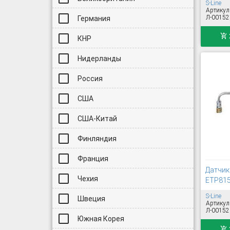
S-Line
Артикул
Л-00152
Германия
КНР
Нидерланды
Россия
США
США-Китай
Финляндия
Франция
Датчик 
Чехия
ETP815
S-Line
Швеция
Артикул
Л-00152
Южная Корея