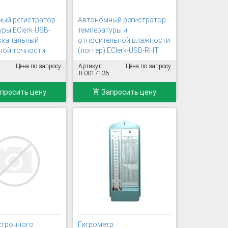
ый регистратор
Автономный регистратор
уры EClerk-USB-
температуры и
ухканальный
относительной влажности
ной точности
(логгер) EClerk-USB-RHT
Цена по запросу
Артикул:
Цена по запросу
Л-0017136
просить цену
Запросить цену
ктронного
Гигрометр