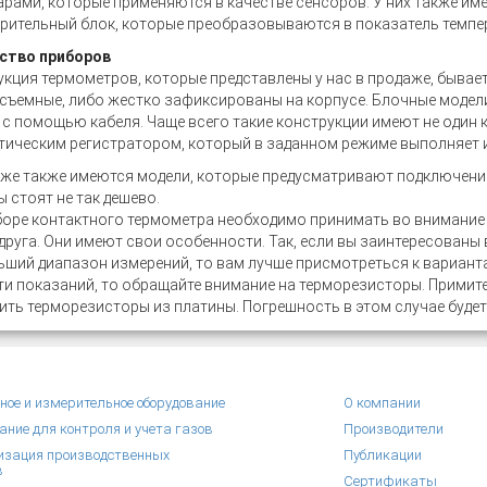
рами, которые применяются в качестве сенсоров. У них также и
рительный блок, которые преобразовываются в показатель темпе
ство приборов
кция термометров, которые представлены у нас в продаже, бывает
съемные, либо жестко зафиксированы на корпусе. Блочные модел
с помощью кабеля. Чаще всего такие конструкции имеют не один 
тическим регистратором, который в заданном режиме выполняет 
же также имеются модели, которые предусматривают подключение
 стоят не так дешево.
оре контактного термометра необходимо принимать во внимание 
 друга. Они имеют свои особенности. Так, если вы заинтересованы
ший диапазон измерений, то вам лучше присмотреться к варианта
и показаний, то обращайте внимание на терморезисторы. Примите
ть терморезисторы из платины. Погрешность в этом случае буде
ное и измерительное оборудование
О компании
ание для контроля и учета газов
Производители
зация производственных
Публикации
в
Сертификаты