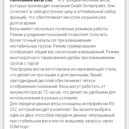
Напольные весы СКЕ
— это трёхдиапазонные весы,
которые производит компания Скейл Энтерпрайз. Они
сочетают в себе доступную цену и оптимальный набор
функций, что обеспечивает им успех на рынке уже
долгое время.
Весы имеют несколько полезных режимов работы.
Режим усреднения показаний позволяет получить
более точный результат при взвешивании
нестабильных грузов. Режим суммирования
отображает общий вес нескольких взвешиваний. Режим
многократного тарирования удобен при взвешивании
грузов с тарой.
Платформа весов изготовлена из нержавеющей стали,
что делает их прочными и долговечными. Яркий
светодиодный дисплей обеспечивает чёткое
отображение показаний. Весы могут работать от
аккумулятора до 72 часов, что делает их удобными для
использования в разных условиях.
Для передачи данных весы оснащены интерфейсом RS-
232, который входит в комплект. Вы можете выбрать
один из двух способов передачи данных: непрерывный
при стабильном весе или по внешнему запросу через
COM-порт.