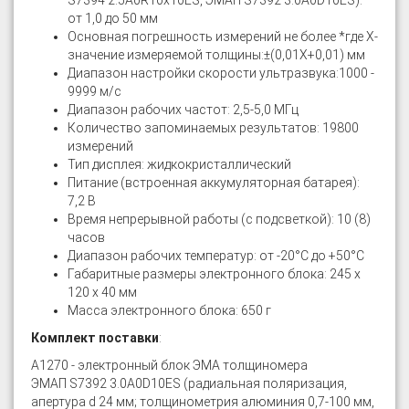
S7394 2.5A0R10x10ES, ЭМАП S7392 3.0A0D10ES):
от 1,0 до 50 мм
Основная погрешность измерений не более *где Х-
значение измеряемой толщины:±(0,01X+0,01) мм
Диапазон настройки скорости ультразвука:1000 -
9999 м/с
Диапазон рабочих частот: 2,5-5,0 МГц
Количество запоминаемых результатов: 19800
измерений
Тип дисплея: жидкокристаллический
Питание (встроенная аккумуляторная батарея):
7,2 В
Время непрерывной работы (с подсветкой): 10 (8)
часов
Диапазон рабочих температур: от -20°С до +50°С
Габаритные размеры электронного блока: 245 х
120 х 40 мм
Масса электронного блока: 650 г
Комплект поставки
:
А1270 - электронный блок ЭМА толщиномера
ЭМАП S7392 3.0A0D10ES (радиальная поляризация,
апертура d 24 мм; толщинометрия алюминия 0,7-100 мм,