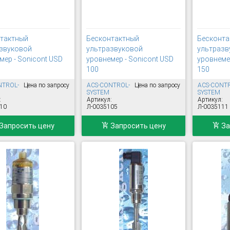
тактный
Бесконтактный
Бесконта
звуковой
ультразвуковой
ультразв
мер - Sonicont USD
уровнемер - Sonicont USD
уровнемер
100
150
NTROL-
Цена по запросу
ACS-CONTROL-
Цена по запросу
ACS-CONT
SYSTEM
SYSTEM
:
Артикул:
Артикул:
10
Л-0035105
Л-0035111
Запросить цену
Запросить цену
За