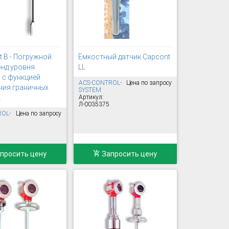
t B - Погружной
Ёмкостный датчик Capcont
онд уровня
LL
 с функцией
ACS-CONTROL-
Цена по запросу
ния граничных
SYSTEM
.
Артикул:
Л-0035375
ROL-
Цена по запросу
просить цену
Запросить цену