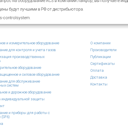
апрос на оборудование ACS в компании Ланфор, вы получаете инд
цены будут лучшими в РФ от дистрибьютора.
-controlsystem.
ное и измерительное оборудование
О компании
ание для контроля и учета газов
Производители
зация производственных
Публикации
в
Сертификаты
рительное оборудование
Оплата
щищенное и силовое оборудование
Доставка
ание для обслуживание
Контакты
ных систем
ьное и дорожное оборудование
 индивидуальной защиты
ент
ание и приборы для работы с
 (SF6)
на