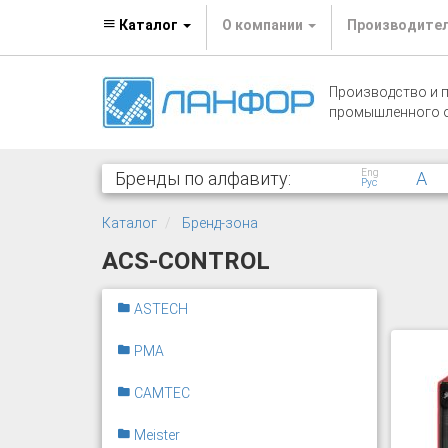
Каталог
О компании
Производите
Производство и 
промышленного 
Eng
Бренды по алфавиту:
A
Рус
Каталог
Бренд-зона
ACS-CONTROL
ASTECH
PMA
CAMTEC
Meister