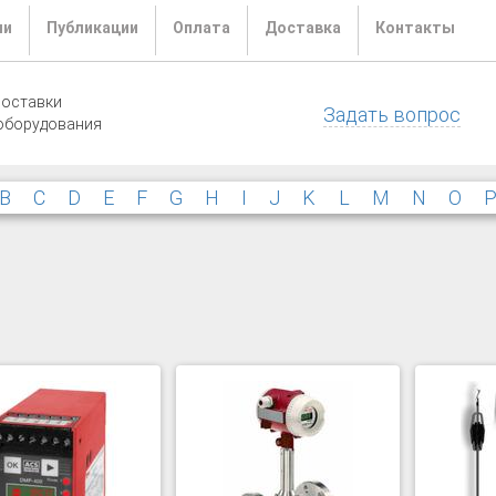
ли
Публикации
Оплата
Доставка
Контакты
поставки
Задать вопрос
оборудования
B
C
D
E
F
G
H
I
J
K
L
M
N
O