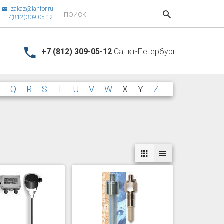
zakaz@lanfor.ru
+7(812)309-05-12
+7 (812) 309-05-12
Санкт-Петербург
P
Q
R
S
T
U
V
W
X
Y
Z