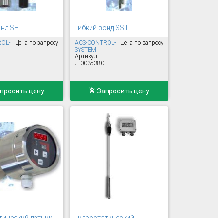
онд SHT
Гибкий зонд SST
ROL-
Цена по запросу
ACS-CONTROL-
Цена по запросу
SYSTEM
Артикул:
Л-0035380
просить цену
Запросить цену
тический датчик
Гидростатический