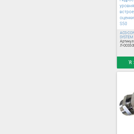
уровня
встрое
оценки
S50
ACS-CO
SYSTEM
Артикул
Л-00350