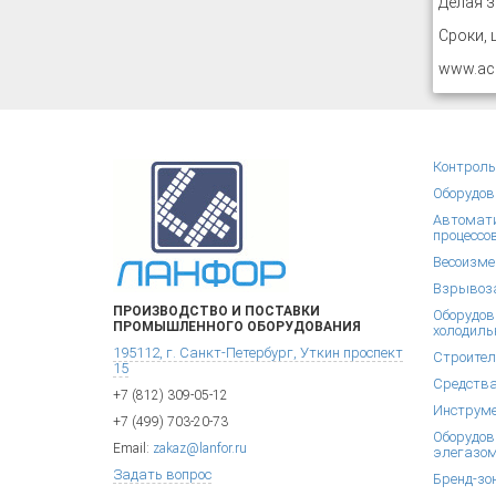
Делая з
Сроки, 
www.acs
Контроль
Оборудов
Автомати
процессо
Весоизме
Взрывоза
ПРОИЗВОДСТВО И ПОСТАВКИ
Оборудов
ПРОМЫШЛЕННОГО ОБОРУДОВАНИЯ
холодиль
195112, г. Санкт-Петербург, Уткин проспект
Строител
15
Средства
+7 (812) 309-05-12
Инструм
+7 (499) 703-20-73
Оборудов
Email:
zakaz@lanfor.ru
элегазом
Задать вопрос
Бренд-зо