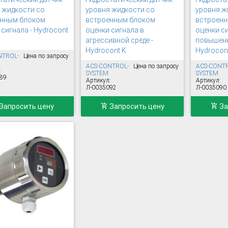
 жидкости со
уровня жидкости со
уровня ж
нным блоком
встроенным блоком
встроен
 сигнала - Hydrocont
оценки сигнала в
оценки с
агрессивной среде -
повышенн
Hydrocont K
Hydrocon
NTROL-
Цена по запросу
ACS-CONTROL-
Цена по запросу
ACS-CONT
:
SYSTEM
SYSTEM
89
Артикул:
Артикул:
Л-0035092
Л-0035090
Запросить цену
Запросить цену
За