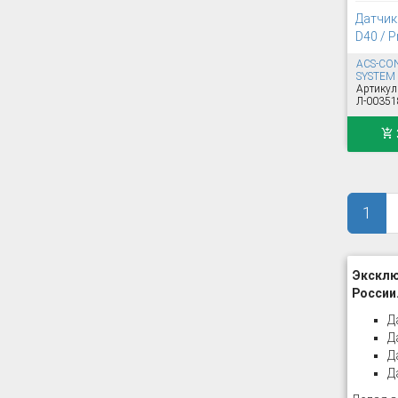
Датчик 
D40 / P
ACS-CO
SYSTEM
Артикул
Л-00351
1
Эксклю
России
Д
Д
Д
Д