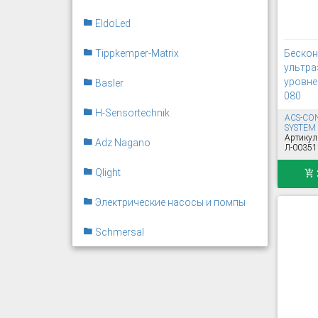
EldoLed
Tippkemper-Matrix
Бескон
ультра
уровне
Basler
080
H-Sensortechnik
ACS-CO
SYSTEM
Артикул
Adz Nagano
Л-00351
Qlight
Электрические насосы и помпы
Schmersal