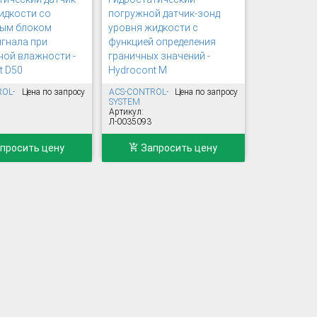
идкости со
погружной датчик-зонд
ным блоком
уровня жидкости с
игнала при
функцией определения
ой влажности -
граничных значений -
t D50
Hydrocont M
ROL-
Цена по запросу
ACS-CONTROL-
Цена по запросу
SYSTEM
Артикул:
Л-0035093
просить цену
Запросить цену