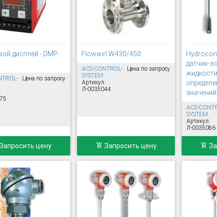
ой дисплей - DMP-
Flowwirl W430/450
Hydrocon
датчик-з
ACS-CONTROL-
Цена по запросу
жидкости
SYSTEM
NTROL-
Цена по запросу
Артикул:
определе
Л-0035044
:
значений
75
ACS-CONT
SYSTEM
Артикул:
Л-0035086
Запросить цену
Запросить цену
За