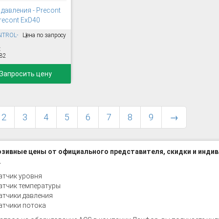
давления - Precont
recont ExD40
NTROL-
Цена по запросу
:
82
Запросить цену
2
3
4
5
6
7
8
9
→
зивные цены от официального представителя, скидки и индив
.
атчик уровня
атчик температуры
атчики давления
атчики потока