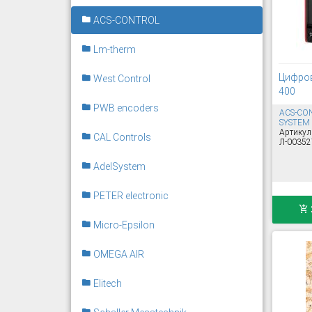
ACS-CONTROL
Lm-therm
Цифров
West Control
400
PWB encoders
ACS-CO
SYSTEM
Артикул
CAL Controls
Л-00352
AdelSystem
PETER electronic
Micro-Epsilon
OMEGA AIR
Elitech