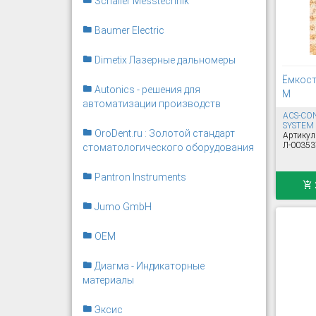
Schaller Messtechnik
Baumer Electric
Dimetix Лазерные дальномеры
Ёмкост
Autonics - решения для
M
автоматизации производств
ACS-CO
SYSTEM
OroDent.ru : Золотой стандарт
Артикул
Л-00353
стоматологического оборудования
Pantron Instruments
Jumo GmbH
OEM
Диагма - Индикаторные
материалы
Эксис