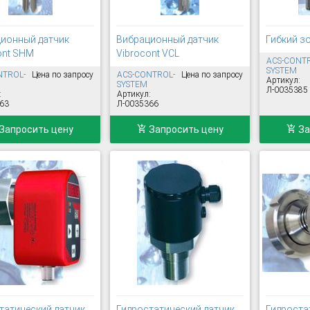
ионный датчик
Вибрационный датчик
Гибкий з
ont SHM
Vibrocont VCL
ACS-CONT
SYSTEM
NTROL-
Цена по запросу
ACS-CONTROL-
Цена по запросу
Артикул:
SYSTEM
Л-0035385
:
Артикул:
63
Л-0035366
Запросить цену
Запросить цену
За
татический датчик
Гидростатический датчик
Гидроста