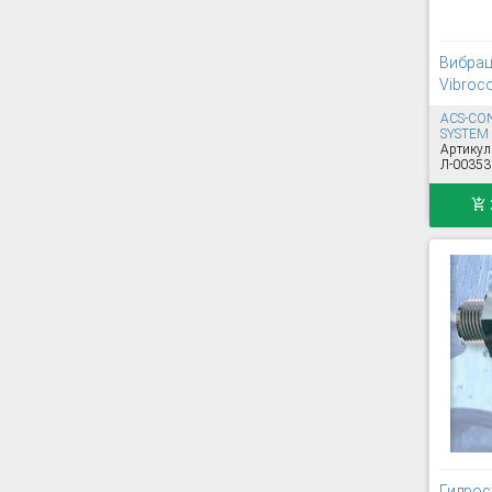
Вибрац
Vibroc
ACS-CO
SYSTEM
Артикул
Л-00353
Гидрос