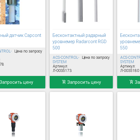
ный датчик Capcont
Бесконтактный радарный
Бесконта
уровнемер Radarcont RGD
уровнеме
500
550
NTROL-
Цена по запросу
ACS-CONTROL-
Цена по запросу
ACS-CONT
:
SYSTEM
SYSTEM
78
Артикул:
Артикул:
Л-0035173
Л-0035180
Запросить цену
Запросить цену
За