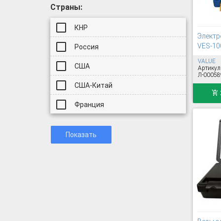
Страны:
КНР
Электр
VES-10
Россия
VALUE
США
Артикул
Л-00058
США-Китай
Франция
Показать