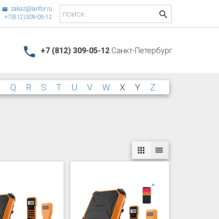
zakaz@lanfor.ru
+7(812)309-05-12
+7 (812) 309-05-12
Санкт-Петербург
P
Q
R
S
T
U
V
W
X
Y
Z