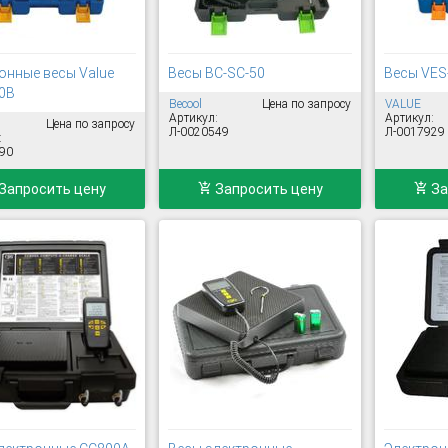
онные весы Value
Весы BC-SC-50
Весы VES
0B
Becool
Цена по запросу
VALUE
Артикул:
Артикул:
Цена по запросу
Л-0020549
Л-0017929
:
90
Запросить цену
Запросить цену
За