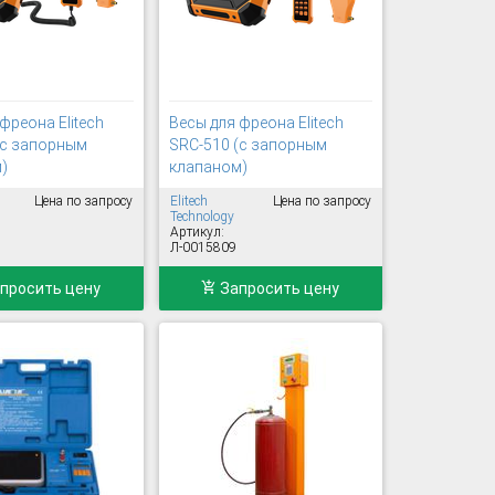
фреона Elitech
Весы для фреона Elitech
(с запорным
SRC-510 (с запорным
)
клапаном)
Цена по запросу
Elitech
Цена по запросу
Technology
Артикул:
Л-0015809
просить цену
Запросить цену