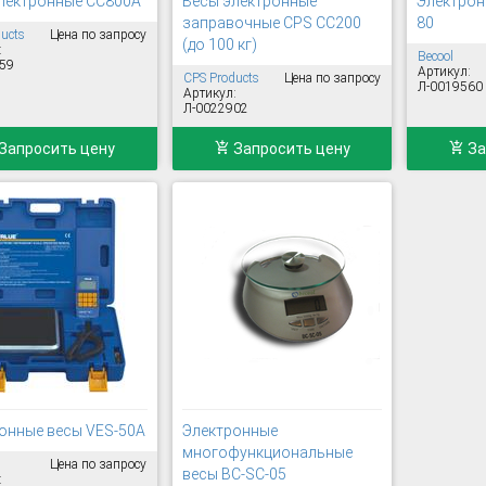
лектронные CC800A
Весы электронные
Электрон
заправочные CPS CC200
80
ucts
Цена по запросу
(до 100 кг)
:
Becool
59
Артикул:
CPS Products
Цена по запросу
Л-0019560
Артикул:
Л-0022902
Запросить цену
Запросить цену
За
онные весы VES-50A
Электронные
многофункциональные
Цена по запросу
весы BC-SC-05
: