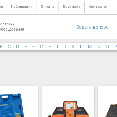
ли
Публикации
Оплата
Доставка
Контакты
поставки
Задать вопрос
оборудования
B
C
D
E
F
G
H
I
J
K
L
M
N
O