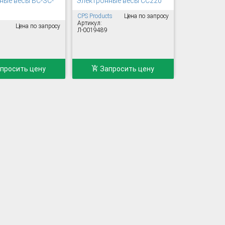
ные весы BC-SC-
Электронные весы CC220
CPS Products
Цена по запросу
Артикул:
Цена по запросу
Л-0019489
просить цену
Запросить цену