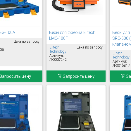
ES-100A
Весы для фреона Elitech
Весы для 
LMC-100F
SRC-500 
Цена по запросу
клапаном
:
Elitech
Цена по запросу
06
Technology
Elitech
Артикул:
Technology
Л-0007242
Артикул:
Л-0015817
Запросить цену
Запросить цену
За