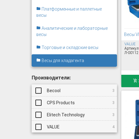
Платформенные и паллетные
весы
Аналитические и лабораторные
весы
Весы V
VALUE
Торговые и складские весы
Артикул
Л-00112
Весы для хладагента
Производители:
Becool
3
CPS Products
3
Elitech Technology
3
VALUE
4