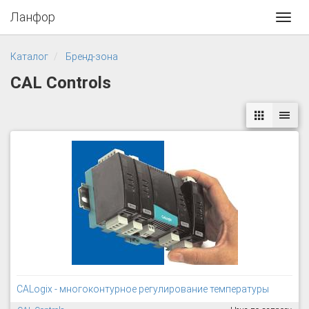
Ланфор
Toggl
navig
Каталог
Бренд-зона
CAL Controls
CALogix - многоконтурное регулирование температуры