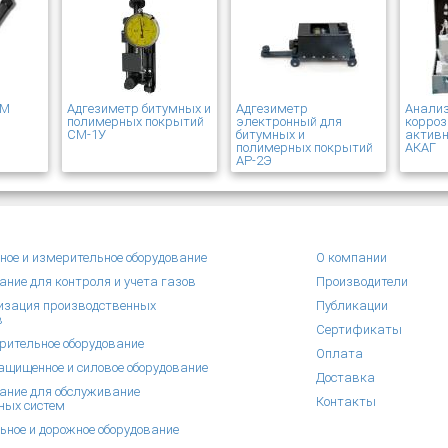
2М
Адгезиметр битумных и
Адгезиметр
Анали
полимерных покрытий
электронный для
корроз
СМ-1У
битумных и
активн
полимерных покрытий
АКАГ
АР-2Э
ное и измерительное оборудование
О компании
ание для контроля и учета газов
Производители
зация производственных
Публикации
в
Сертификаты
рительное оборудование
Оплата
щищенное и силовое оборудование
Доставка
ание для обслуживание
Контакты
ных систем
ьное и дорожное оборудование