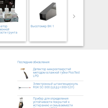
затор
Высотомер ВК-1
ионной
ости грунта
Последние обновления:
Детектор микроотверстий
методом влажной губки PosiTest
LPD
Электронный штангенциркуль
RGK SC-300 (ШЦЦ-I-300-0,01)
Прибор для определения
устойчивости покрытий к
истиранию и смываемости