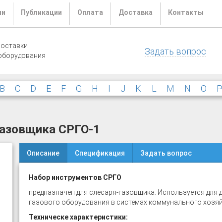
ли
Публикации
Оплата
Доставка
Контакты
поставки
Задать вопрос
оборудования
B
C
D
E
F
G
H
I
J
K
L
M
N
O
газовщика СРГО-1
Описание
Спецификация
Задать вопрос
Набор инструментов СРГО
предназначен для слесаря-газовщика. Используется для 
газового оборудования в системах коммунального хозя
Техническе характеристики: