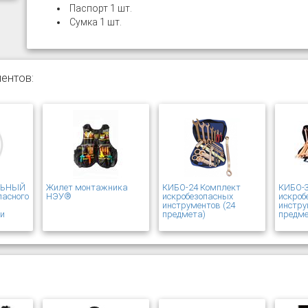
Паспорт 1 шт.
Сумка 1 шт.
ентов:
ЛЬНЫЙ
Жилет монтажника
КИБО-24 Комплект
КИБО-
пасного
НЭУ®
искробезопасных
искроб
инструментов (24
инстру
чи
предмета)
предме