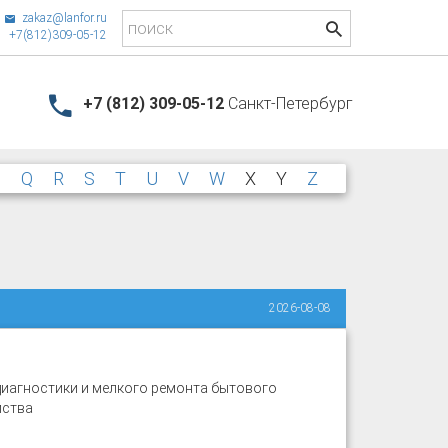
zakaz@lanfor.ru
+7(812)309-05-12
+7 (812) 309-05-12
Санкт-Петербург
P
Q
R
S
T
U
V
W
X
Y
Z
2026-08-08
диагностики и мелкого ремонта бытового
йства