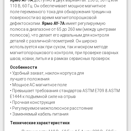
Ярмо AY-7A
доступно в двух вариантах: 230 В, 50 Гц или
110 В, 60 Гц. Он обеспечивает мощное магнитное
поле переменного тока для обнаружения трещин на
поверхности во время магнитопорошковой
дефектоскопии.
Ярмо AY-7A
имеет регулируемую
полюса в диапазоне от 65 до 260 мм (между центрами
полюсов), что делает его идеальным для контроля
деталей с различной геометрией. Он широко
используется как при сухом, так и мокром методе
магнитопорошкового контроля, при проверке сварных
швов, ковки, литья и в рамках сервисных проверок.
Особенности
• Удобный захват, наклон корпуса для
лучшего положения
• Мощное AC магнитное поле
• Превышает требования стандартов ASTM E709 & ASTM
E1444 к подъемной силе на отрыв
• Прочная конструкция
• Регулируемое межполюсное расстояние
• Заменяемый кабель питания
Технические характеристики
: