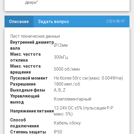
двери"
Описание
Задать вопрос
2026-08-07
Лист технических данных
Внутренний диаметр
Ø12мм
вала
Макс. частота
300кГц
отклика
Макс. частота
5000 об./мин.
вращения
Пусковой момент
Не более 50гс·см (макс. 0.0049Н·м)
Разрешение
1800 имп./об.
Выходные фазы
A, B, Z
Управляющий
Комплементарный
выход
12-24V DC ±5% (пульсации P-P:
Напряжение питания
макс. 5%)
Способ
Кабель сбоку
подключения
Степень защиты
IP50