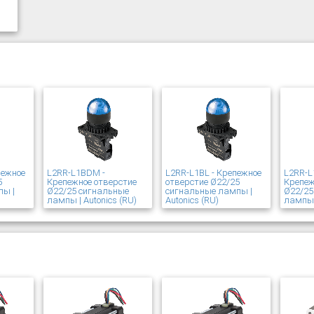
пежное
L2RR-L1BDM -
L2RR-L1BL - Крепежное
L2RR-L
5
Крепежное отверстие
отверстие Ø22/25
Крепеж
пы |
Ø22/25 сигнальные
сигнальные лампы |
Ø22/25
лампы | Autonics (RU)
Autonics (RU)
лампы |