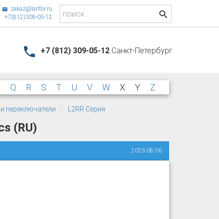
zakaz@lanfor.ru
+7(812)309-05-12
+7 (812) 309-05-12
Санкт-Петербург
P
Q
R
S
T
U
V
W
X
Y
Z
 и переключатели
L2RR Серия
cs (RU)
2026-08-06