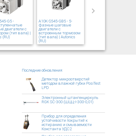
545-G5 -
A10K-S545-GB5 - 5-
ступенчатые
фазные шаговые
е двигатели с
двигатели с
ором (тип вала) |
встроенным тормозом
s (RU)
(тип вала) | Autonics
(RU)
Последние обновления:
Детектор микроотверстий
методом влажной губки PosiTest
LPD
Электронный штангенциркуль
RGK SC-300 (ШЦЦ-I-300-0,01)
Прибор для определения
устойчивости покрытий к
истиранию и смываемости
Константа УДС2