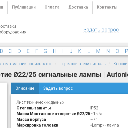
ли
Публикации
Оплата
Доставка
Контакты
поставки
Задать вопрос
оборудования
B
C
D
E
F
G
H
I
J
K
L
M
N
O
 автоматизации производств
Переключатели-сигналы
Кнопки
тие Ø22/25 сигнальные лампы | Autoni
Описание
Задать вопрос
Лист технических данных
Степень защиты
IP52
Масса Монтажное отверстие Ø22/25
~15.5г
Масса корпуса
~7г
Маркировка головки
«Lamp» - лампа