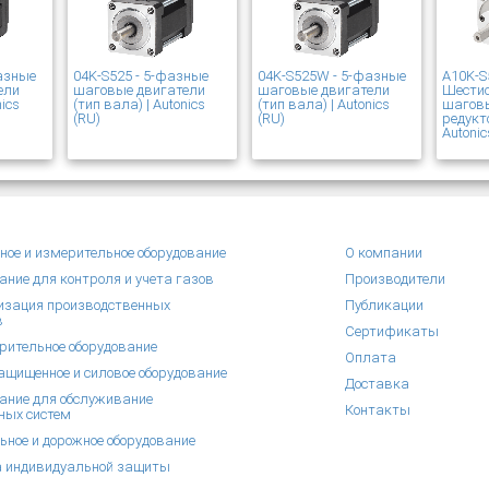
азные
04K-S525 - 5-фазные
04K-S525W - 5-фазные
A10K-S
ели
шаговые двигатели
шаговые двигатели
Шести
nics
(тип вала) | Autonics
(тип вала) | Autonics
шаговы
(RU)
(RU)
редукт
Autonic
ное и измерительное оборудование
О компании
ание для контроля и учета газов
Производители
зация производственных
Публикации
в
Сертификаты
рительное оборудование
Оплата
щищенное и силовое оборудование
Доставка
ание для обслуживание
Контакты
ных систем
ьное и дорожное оборудование
 индивидуальной защиты