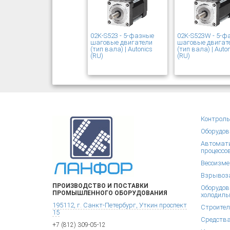
02K-S523 - 5-фазные
02K-S523W - 5-ф
шаговые двигатели
шаговые двигат
(тип вала) | Autonics
(тип вала) | Auto
(RU)
(RU)
Контроль
Оборудов
Автомати
процессо
Весоизме
Взрывоза
ПРОИЗВОДСТВО И ПОСТАВКИ
Оборудов
ПРОМЫШЛЕННОГО ОБОРУДОВАНИЯ
холодиль
195112, г. Санкт-Петербург, Уткин проспект
Строител
15
Средства
+7 (812) 309-05-12