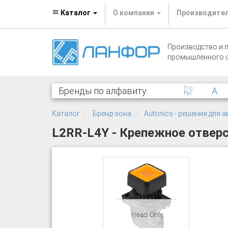
Каталог
О компании
Производите
Производство и 
промышленного 
Eng
Бренды по алфавиту:
A
Рус
Каталог
Бренд-зона
Autonics - решения для
L2RR-L4Y - Крепежное отверс