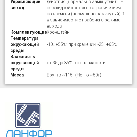
Управляющий
действия (нормально замкнутый): 1 +
выход
перекидной контакт с ограничением
по времени (нормально замкнутый): 1
в зависимости от рабочего режима
выхода
Комплектующие
Кронштейн
Температура
окружающей
-10…+55℃, при хранении: -25…+65℃
среды
Влажность
окружающей
от 35 до 85% отн. влажности
среды
Масса
Брутто ~115г (Нетто ~50г)