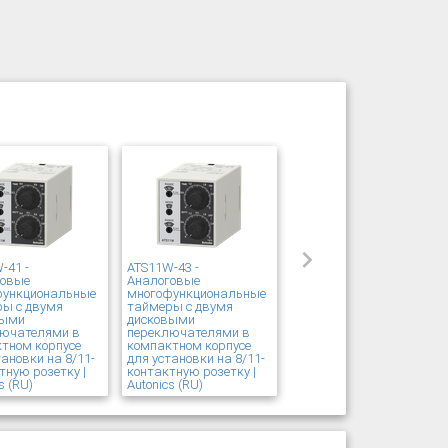
-41 -
ATS11W-43 -
говые
Аналоговые
функциональные
многофункциональные
ы с двумя
таймеры с двумя
выми
дисковыми
лючателями в
переключателями в
тном корпусе
компактном корпусе
тановки на 8/11-
для установки на 8/11-
тную розетку |
контактную розетку |
s (RU)
Autonics (RU)