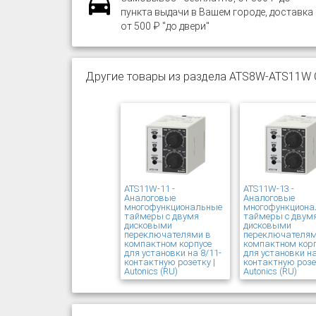
пункта выдачи в Вашем городе, доставка
от 500 ₽ "до двери"
Другие товары из раздела ATS8W-ATS11W 
ATS11W-11 -
ATS11W-13 -
Аналоговые
Аналоговые
многофункциональные
многофункциона
таймеры с двумя
таймеры с двум
дисковыми
дисковыми
переключателями в
переключателям
компактном корпусе
компактном кор
для установки на 8/11-
для установки на
контактную розетку |
контактную розе
Autonics (RU)
Autonics (RU)