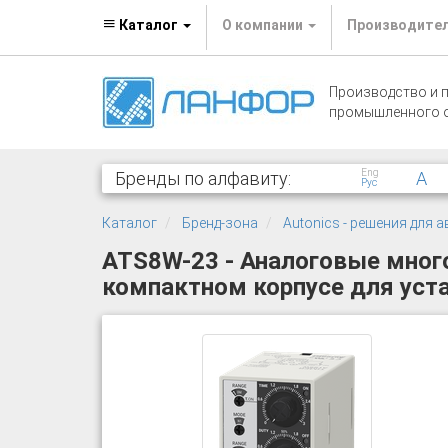
Каталог
О компании
Производите
Производство и 
промышленного 
Eng
Бренды по алфавиту:
A
Рус
Каталог
Бренд-зона
Autonics - решения для
ATS8W-23 - Аналоговые мно
компактном корпусе для устан