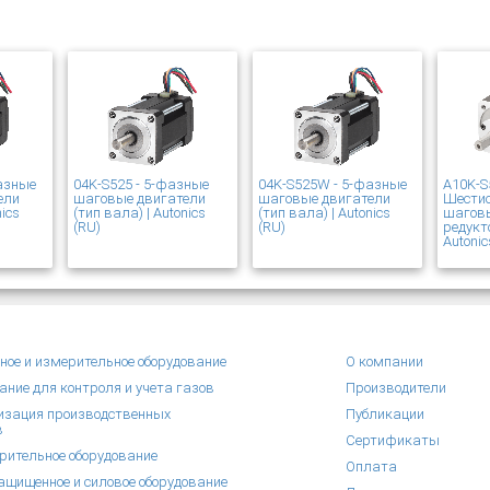
азные
04K-S525 - 5-фазные
04K-S525W - 5-фазные
A10K-S
ели
шаговые двигатели
шаговые двигатели
Шести
nics
(тип вала) | Autonics
(тип вала) | Autonics
шаговы
(RU)
(RU)
редукт
Autonic
ное и измерительное оборудование
О компании
ание для контроля и учета газов
Производители
зация производственных
Публикации
в
Сертификаты
рительное оборудование
Оплата
щищенное и силовое оборудование