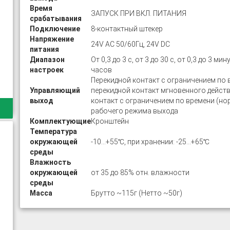
Время
ЗАПУСК ПРИ ВКЛ. ПИТАНИЯ
срабатывания
Подключение
8-контактный штекер
Напряжение
24V AC 50/60Гц, 24V DC
питания
Диапазон
От 0,3 до 3 с, от 3 до 30 с, от 0,3 до 3 мин
настроек
часов
Перекидной контакт с ограничением по 
Управляющий
перекидной контакт мгновенного действ
выход
контакт с ограничением по времени (но
рабочего режима выхода
Комплектующие
Кронштейн
Температура
окружающей
-10…+55℃, при хранении: -25…+65℃
среды
Влажность
окружающей
от 35 до 85% отн. влажности
среды
Масса
Брутто ~115г (Нетто ~50г)