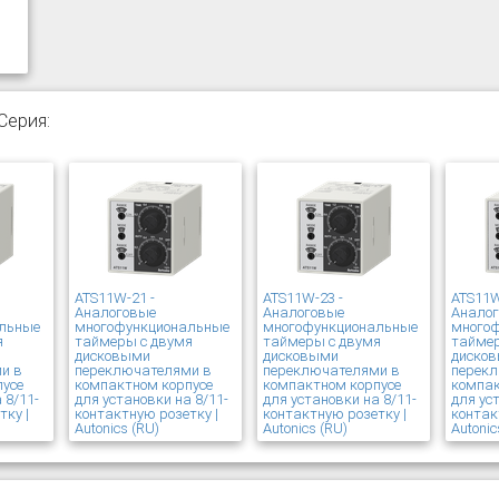
Серия:
ATS11W-21 -
ATS11W-23 -
ATS11W
Аналоговые
Аналоговые
Анало
льные
многофункциональные
многофункциональные
много
я
таймеры с двумя
таймеры с двумя
таймер
дисковыми
дисковыми
диско
и в
переключателями в
переключателями в
перек
пусе
компактном корпусе
компактном корпусе
компак
 8/11-
для установки на 8/11-
для установки на 8/11-
для ус
тку |
контактную розетку |
контактную розетку |
контак
Autonics (RU)
Autonics (RU)
Autonic