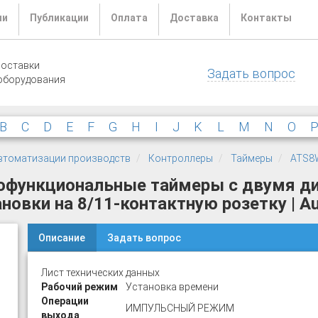
ли
Публикации
Оплата
Доставка
Контакты
поставки
Задать вопрос
оборудования
B
C
D
E
F
G
H
I
J
K
L
M
N
O
 автоматизации производств
Контроллеры
Таймеры
ATS8
гофункциональные таймеры с двумя д
овки на 8/11-контактную розетку | Au
Описание
Задать вопрос
Лист технических данных
Рабочий режим
Установка времени
Операции
ИМПУЛЬСНЫЙ РЕЖИМ
выхода