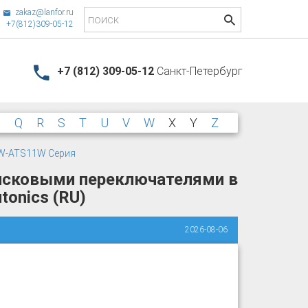
zakaz@lanfor.ru
+7(812)309-05-12
+7 (812) 309-05-12
Санкт-Петербург
P
Q
R
S
T
U
V
W
X
Y
Z
W-ATS11W Серия
исковыми переключателями в
tonics (RU)
2026-08-06