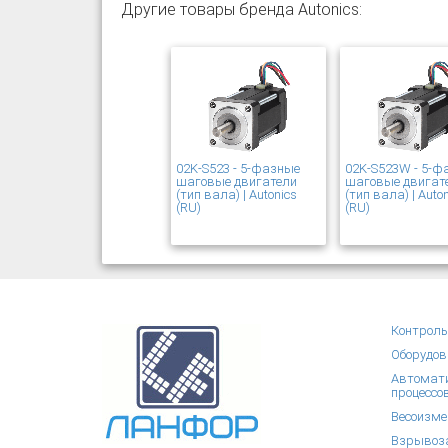
Другие товары бренда Autonics:
02K-S523 - 5-фазные
02K-S523W - 5-ф
шаговые двигатели
шаговые двигат
(тип вала) | Autonics
(тип вала) | Auto
(RU)
(RU)
Контроль
Оборудов
Автомати
процессо
Весоизме
Взрывоза