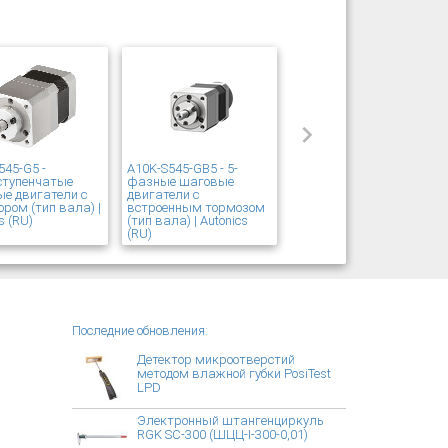
545-G5 -
A10K-S545-GB5 - 5-
ступенчатые
фазные шаговые
е двигатели с
двигатели с
ором (тип вала) |
встроенным тормозом
s (RU)
(тип вала) | Autonics
(RU)
Последние обновления:
Детектор микроотверстий
методом влажной губки PosiTest
LPD
Электронный штангенциркуль
RGK SC-300 (ШЦЦ-I-300-0,01)