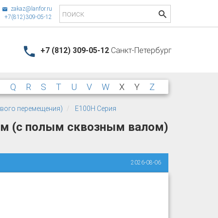
zakaz@lanfor.ru
+7(812)309-05-12
+7 (812) 309-05-12
Санкт-Петербург
P
Q
R
S
T
U
V
W
X
Y
Z
ового перемещения)
E100H Серия
мм (с полым сквозным валом)
2026-08-06