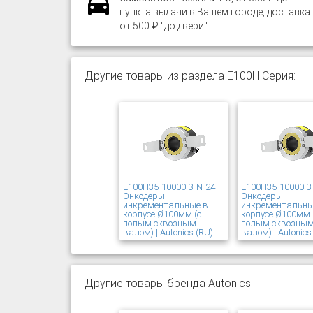
пункта выдачи в Вашем городе, доставка
от 500 ₽ "до двери"
Другие товары из раздела E100H Серия:
E100H35-10000-3-N-24 -
E100H35-10000-3-
Энкодеры
Энкодеры
инкрементальные в
инкрементальны
корпусе Ø100мм (с
корпусе Ø100мм 
полым сквозным
полым сквозны
валом) | Autonics (RU)
валом) | Autonics
Другие товары бренда Autonics: