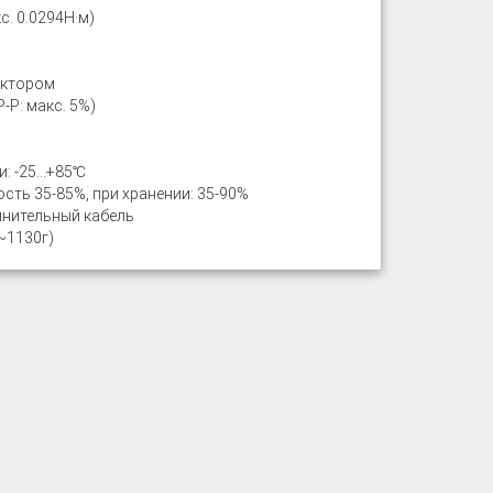
с. 0.0294Н·м)
ектором
-P: макс. 5%)
и: -25…+85℃
ть 35-85%, при хранении: 35-90%
инительный кабель
~1130г)