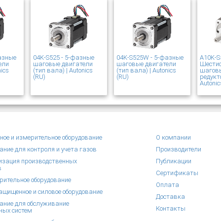
азные
04K-S525 - 5-фазные
04K-S525W - 5-фазные
A10K-S
ели
шаговые двигатели
шаговые двигатели
Шести
nics
(тип вала) | Autonics
(тип вала) | Autonics
шаговы
(RU)
(RU)
редукт
Autonic
ное и измерительное оборудование
О компании
ание для контроля и учета газов
Производители
зация производственных
Публикации
в
Сертификаты
рительное оборудование
Оплата
щищенное и силовое оборудование
Доставка
ание для обслуживание
Контакты
ных систем