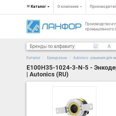
Каталог
О компании
Производите
Производство и 
промышленного 
Eng
Бренды по алфавиту:
A
Рус
Каталог
Бренд-зона
Autonics - решения для
E100H35-1024-3-N-5 - Энкод
| Autonics (RU)