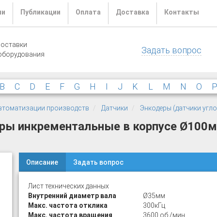
ли
Публикации
Оплата
Доставка
Контакты
поставки
Задать вопрос
оборудования
B
C
D
E
F
G
H
I
J
K
L
M
N
O
 автоматизации производств
Датчики
Энкодеры (датчики угл
еры инкрементальные в корпусе Ø100
Описание
Задать вопрос
Лист технических данных
Внутренний диаметр вала
Ø35мм
Макс. частота отклика
300кГц
Макс. частота вращения
3600 об./мин.