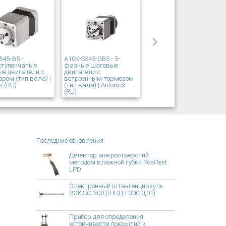
545-G5 -
A10K-S545-GB5 - 5-
ступенчатые
фазные шаговые
е двигатели с
двигатели с
ором (тип вала) |
встроенным тормозом
s (RU)
(тип вала) | Autonics
(RU)
Последние обновления:
Детектор микроотверстий
методом влажной губки PosiTest
LPD
Электронный штангенциркуль
RGK SC-300 (ШЦЦ-I-300-0,01)
Прибор для определения
устойчивости покрытий к