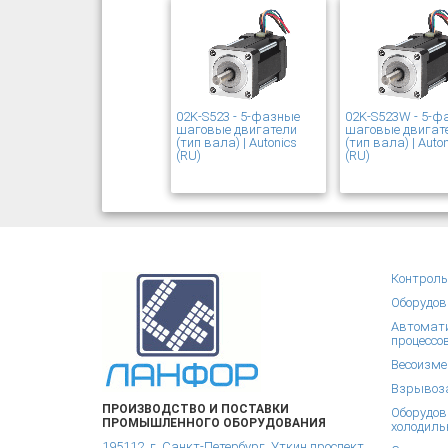
02K-S523 - 5-фазные
02K-S523W - 5-ф
шаговые двигатели
шаговые двигат
(тип вала) | Autonics
(тип вала) | Auto
(RU)
(RU)
Контроль
Оборудов
Автомати
процессо
Весоизме
Взрывоза
ПРОИЗВОДСТВО И ПОСТАВКИ
Оборудов
ПРОМЫШЛЕННОГО ОБОРУДОВАНИЯ
холодиль
195112, г. Санкт-Петербург, Уткин проспект