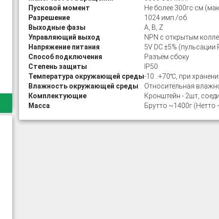
Пусковой момент
Не более 300гс·см (мак
Разрешение
1024 имп./об.
Выходные фазы
A, B, Z
Управляющий выход
NPN с открытым колл
Напряжение питания
5V DC ±5% (пульсации P
Способ подключения
Разъём сбоку
Степень защиты
IP50
Температура окружающей среды
-10…+70℃, при хранени
Влажность окружающей среды
Относительная влажнос
Комплектующие
Кронштейн - 2шт, соед
Масса
Брутто ~1400г (Нетто 