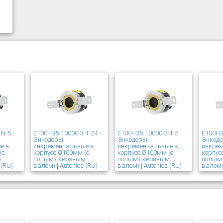
N-5 -
E100H35-10000-3-T-24 -
E100H35-10000-3-T-5 -
E100H3
Энкодеры
Энкодеры
Энкод
е в
инкрементальные в
инкрементальные в
инкре
(с
корпусе Ø100мм (с
корпусе Ø100мм (с
корпус
м
полым сквозным
полым сквозным
полым
 (RU)
валом) | Autonics (RU)
валом) | Autonics (RU)
валом) 