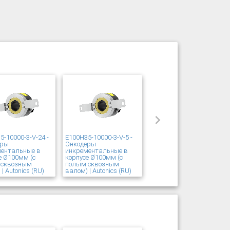
5-10000-3-V-24 -
E100H35-10000-3-V-5 -
еры
Энкодеры
ментальные в
инкрементальные в
е Ø100мм (с
корпусе Ø100мм (с
 сквозным
полым сквозным
| Autonics (RU)
валом) | Autonics (RU)