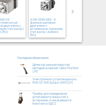
545-G5 -
A10K-S545-GB5 - 5-
ступенчатые
фазные шаговые
е двигатели с
двигатели с
ором (тип вала) |
встроенным тормозом
s (RU)
(тип вала) | Autonics
(RU)
Последние обновления:
Детектор микроотверстий
методом влажной губки PosiTest
LPD
Электронный штангенциркуль
RGK SC-300 (ШЦЦ-I-300-0,01)
Прибор для определения
устойчивости покрытий к
истиранию и смываемости
Константа УДС2