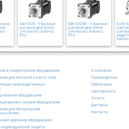
азные
04K-S525 - 5-фазные
04K-S525W - 5-фазные
A10K-S
ели
шаговые двигатели
шаговые двигатели
Шести
nics
(тип вала) | Autonics
(тип вала) | Autonics
шаговы
(RU)
(RU)
редукт
Autonic
ное и измерительное оборудование
О компании
ание для контроля и учета газов
Производители
зация производственных
Публикации
в
Сертификаты
рительное оборудование
Оплата
щищенное и силовое оборудование
Доставка
ание для обслуживание
Контакты
ных систем
ьное и дорожное оборудование
 индивидуальной защиты