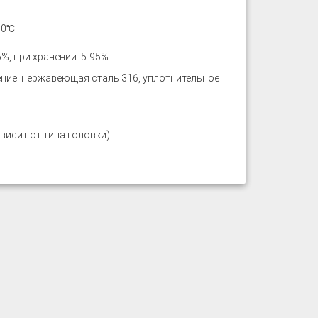
70℃
%, при хранении: 5-95%
ение: нержавеющая сталь 316, уплотнительное
ависит от типа головки)