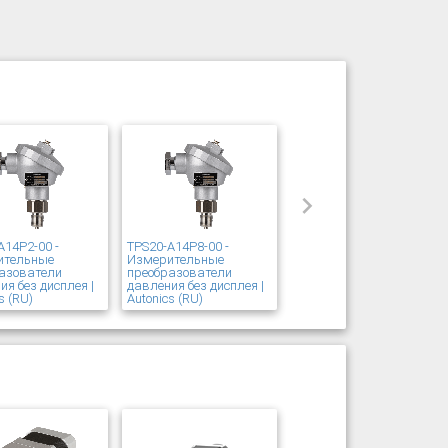
A14P2-00 -
TPS20-A14P8-00 -
ительные
Измерительные
азователи
преобразователи
ия без дисплея |
давления без дисплея |
s (RU)
Autonics (RU)