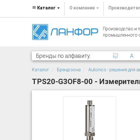
Каталог
О компании
Производите
Производство и 
промышленного 
Eng
Бренды по алфавиту:
A
Рус
Каталог
Бренд-зона
Autonics - решения для
TPS20-G3OF8-00 - Измеритель