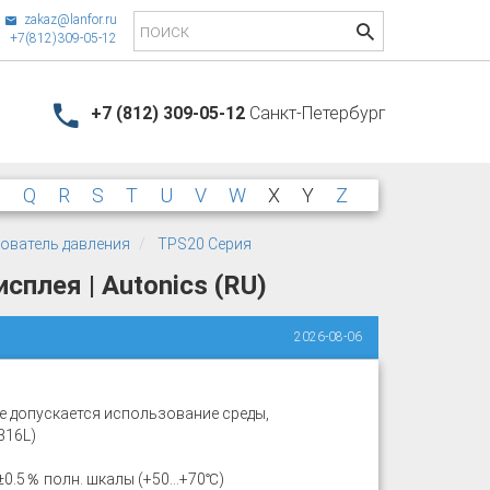
zakaz@lanfor.ru
+7(812)309-05-12
+7 (812) 309-05-12
Санкт-Петербург
P
Q
R
S
T
U
V
W
X
Y
Z
ователь давления
TPS20 Серия
плея | Autonics (RU)
2026-08-06
не допускается использование среды,
316L)
 ±0.5％ полн. шкалы (+50…+70℃)