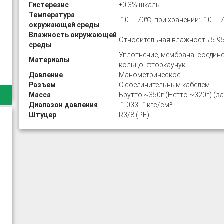
Гистерезис
±0.3% шкалы
Температура
-10…+70℃, при хранении: -10…+
окружающей среды
Влажность окружающей
Относительная влажность 5-95
среды
Уплотнение, мембрана, соедин
Материалы
кольцо: фторкаучук
Давление
Манометрическое
Разъем
С соединительным кабелем
Масса
Брутто ~350г (Нетто ~320г) (з
Диапазон давления
-1.033…1кгс/см²
Штуцер
R3/8 (PF)