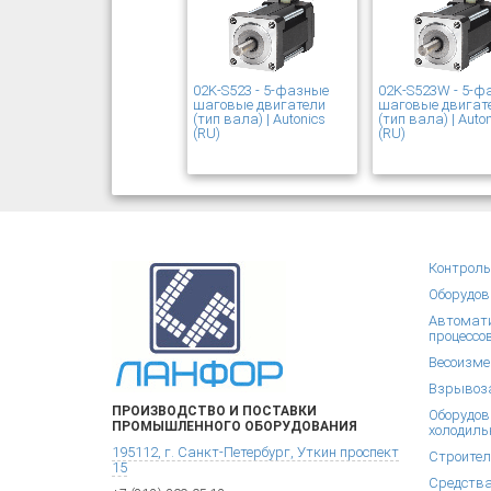
02K-S523 - 5-фазные
02K-S523W - 5-ф
шаговые двигатели
шаговые двигат
(тип вала) | Autonics
(тип вала) | Auto
(RU)
(RU)
Контроль
Оборудов
Автомати
процессо
Весоизме
Взрывоза
ПРОИЗВОДСТВО И ПОСТАВКИ
Оборудов
ПРОМЫШЛЕННОГО ОБОРУДОВАНИЯ
холодиль
195112, г. Санкт-Петербург, Уткин проспект
Строител
15
Средства