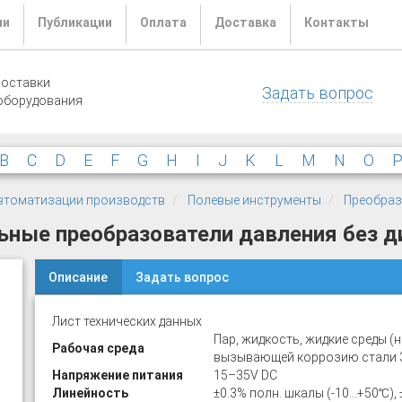
ли
Публикации
Оплата
Доставка
Контакты
поставки
Задать вопрос
оборудования
B
C
D
E
F
G
H
I
J
K
L
M
N
O
 автоматизации производств
Полевые инструменты
Преобраз
ные преобразователи давления без дис
Описание
Задать вопрос
Лист технических данных
Пар, жидкость, жидкие среды (
Рабочая среда
вызывающей коррозию стали 
Напряжение питания
15–35V DC
Линейность
±0.3% полн. шкалы (-10…+50℃),