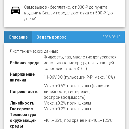
Самовывоз - бесплатно, от 300 ₽ до пункта
выдачи в Вашем городе, доставка от 500 ₽ "до
двери"
Описание
Задать вопрос
2026-08-10
Лист технических данных
Жидкость, газ, масло (не допускается
Рабочая среда
использование среды, вызывающей
коррозию стали 316L)
Напряжение
11-36V DC (пульсации P-P: макс. 10%)
питания
Макс. ±0.5% полн. шкалы (включая
Погрешность
линейность, гистерезис,
воспроизводимость)
Линейность
Макс. ±0.2% полн. шкалы
Гистерезис
Макс. ±0.2% полн. шкалы
Температура
окружающей
-40…+85℃, при хранении: -40…+125℃
среды