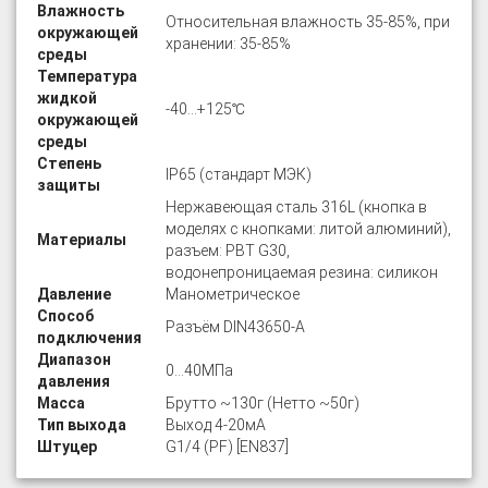
Влажность
Относительная влажность 35-85%, при
окружающей
хранении: 35-85%
среды
Температура
жидкой
-40…+125℃
окружающей
среды
Степень
IP65 (стандарт МЭК)
защиты
Нержавеющая сталь 316L (кнопка в
моделях с кнопками: литой алюминий),
Материалы
разъем: PBT G30,
водонепроницаемая резина: силикон
Давление
Манометрическое
Способ
Разъём DIN43650-A
подключения
Диапазон
0…40МПа
давления
Масса
Брутто ~130г (Нетто ~50г)
Тип выхода
Выход 4-20мА
Штуцер
G1/4 (PF) [EN837]