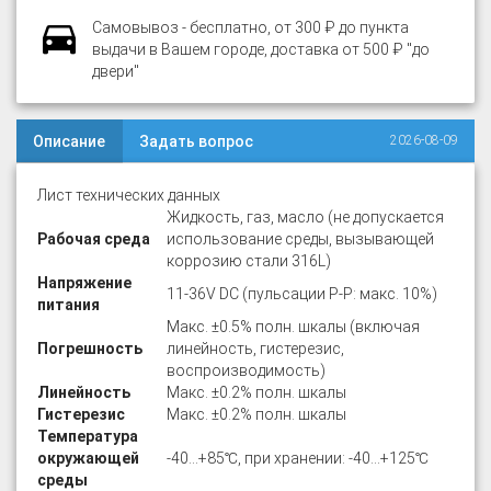
Самовывоз - бесплатно, от 300 ₽ до пункта
выдачи в Вашем городе, доставка от 500 ₽ "до
двери"
Описание
Задать вопрос
2026-08-09
Лист технических данных
Жидкость, газ, масло (не допускается
Рабочая среда
использование среды, вызывающей
коррозию стали 316L)
Напряжение
11-36V DC (пульсации P-P: макс. 10%)
питания
Макс. ±0.5% полн. шкалы (включая
Погрешность
линейность, гистерезис,
воспроизводимость)
Линейность
Макс. ±0.2% полн. шкалы
Гистерезис
Макс. ±0.2% полн. шкалы
Температура
окружающей
-40…+85℃, при хранении: -40…+125℃
среды