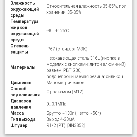
Влажность
Относительная влажность 35-85%, при
окружающей
хранении: 35-85%
среды
Температура
жидкой
-40…+125℃
окружающей
среды
Степень
IP67 (стандарт МЭК)
защиты
Нержавеющая сталь 316L (кнопка в
моделях с кнопками: литой алюминий),
Материалы
разъем: PBT G30,
водонепроницаемая резина: силикон
Давление
Манометрическое
Способ
С разъёмом (М12)
подключения
Диапазон
0…0.1МПа
давления
Масса
Брутто ~130г (Нетто ~50г)
Тип выхода
Выход 4-20мА
Штуцер
R1/2 (PT) [DIN3852]