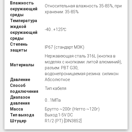
Влажность
Относительная влажность 35-85%, при
окружающей
хранении: 35-85%
среды
Температура
жидкой
-40…+125℃
окружающей
среды
Степень
IP67 (стандарт МЭК)
защиты
Нержавеющая сталь 316L (кнопка в
моделях с кнопками: литой алюминий),
Материалы
разъем: PBT G30,
водонепроницаемая резина: силикон
Давление
Абсолютное
Способ
Тип кабеля
подключения
Диапазон
0…1МПа
давления
Масса
Брутто ~200г (Нетто ~120г)
Тип выхода
Выход 1-5V DC
Штуцер
R1/2 (PT) [DIN3852]