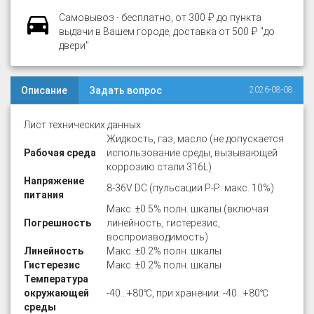
Самовывоз - бесплатно, от 300 ₽ до пункта
выдачи в Вашем городе, доставка от 500 ₽ "до
двери"
Описание
Задать вопрос
2026-08-08
Лист технических данных
Жидкость, газ, масло (не допускается
Рабочая среда
использование среды, вызывающей
коррозию стали 316L)
Напряжение
8-36V DC (пульсации P-P: макс. 10%)
питания
Макс. ±0.5% полн. шкалы (включая
Погрешность
линейность, гистерезис,
воспроизводимость)
Линейность
Макс. ±0.2% полн. шкалы
Гистерезис
Макс. ±0.2% полн. шкалы
Температура
окружающей
-40…+80℃, при хранении: -40…+80℃
среды