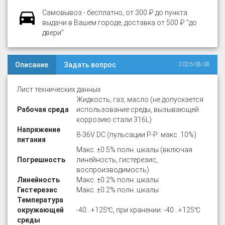
Самовывоз - бесплатно, от 300 ₽ до пункта
выдачи в Вашем городе, доставка от 500 ₽ "до
двери"
Описание
Задать вопрос
2026-08-08
Лист технических данных
Жидкость, газ, масло (не допускается
Рабочая среда
использование среды, вызывающей
коррозию стали 316L)
Напряжение
8-36V DC (пульсации P-P: макс. 10%)
питания
Макс. ±0.5% полн. шкалы (включая
Погрешность
линейность, гистерезис,
воспроизводимость)
Линейность
Макс. ±0.2% полн. шкалы
Гистерезис
Макс. ±0.2% полн. шкалы
Температура
окружающей
-40…+125℃, при хранении: -40…+125℃
среды