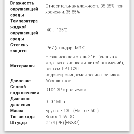
Влажность
Относительная влажность 35-85%, при
окружающей
хранении: 35-85%
среды
Температура
жидкой
-40…+125℃
окружающей
среды
Степень
IP67 (стандарт МЭК)
защиты
Нержавеющая сталь 316L (кнопка в
моделях с кнопками: литой алюминий),
Материалы
разъем: PBT G30,
водонепроницаемая резина: силикон
Давление
Абсолютное
Способ
DT04-3P с разъёмом
подключения
Диапазон
0…0.1МПа
давления
Масса
Брутто ~130г (Нетто ~50г)
Тип выхода
Выход 1-5V DC
Штуцер
G1/4 (PF) [EN837]