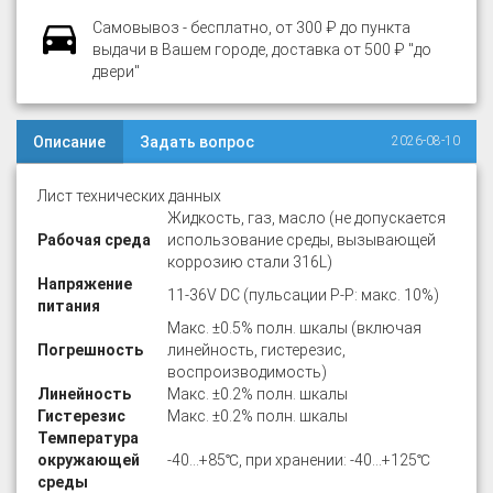
Самовывоз - бесплатно, от 300 ₽ до пункта
выдачи в Вашем городе, доставка от 500 ₽ "до
двери"
Описание
Задать вопрос
2026-08-10
Лист технических данных
Жидкость, газ, масло (не допускается
Рабочая среда
использование среды, вызывающей
коррозию стали 316L)
Напряжение
11-36V DC (пульсации P-P: макс. 10%)
питания
Макс. ±0.5% полн. шкалы (включая
Погрешность
линейность, гистерезис,
воспроизводимость)
Линейность
Макс. ±0.2% полн. шкалы
Гистерезис
Макс. ±0.2% полн. шкалы
Температура
окружающей
-40…+85℃, при хранении: -40…+125℃
среды