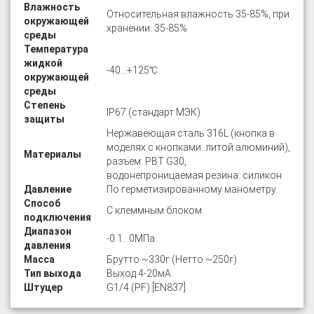
Влажность
Относительная влажность 35-85%, при
окружающей
хранении: 35-85%
среды
Температура
жидкой
-40…+125℃
окружающей
среды
Степень
IP67 (стандарт МЭК)
защиты
Нержавеющая сталь 316L (кнопка в
моделях с кнопками: литой алюминий),
Материалы
разъем: PBT G30,
водонепроницаемая резина: силикон
Давление
По герметизированному манометру
Способ
C клеммным блоком
подключения
Диапазон
-0.1…0МПа
давления
Масса
Брутто ~330г (Нетто ~250г)
Тип выхода
Выход 4-20мА
Штуцер
G1/4 (PF) [EN837]