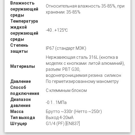
Влажность
Относительная влажность 35-85%, при
окружающей
хранении: 35-85%
среды
Температура
жидкой
-40…+125℃
окружающей
среды
Степень
IP67 (стандарт МЭК)
защиты
Нержавеющая сталь 316L (кнопка в
моделях с кнопками: литой алюминий),
Материалы
разъем: PBT G30,
водонепроницаемая резина: силикон
Давление
По герметизированному манометру
Способ
C клеммным блоком
подключения
Диапазон
-0.1…1МПа
давления
Масса
Брутто ~330г (Нетто ~250г)
Тип выхода
Выход 4-20мА
Штуцер
G1/4 (PF) [EN837]