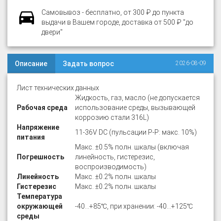
Самовывоз - бесплатно, от 300 ₽ до пункта
выдачи в Вашем городе, доставка от 500 ₽ "до
двери"
Описание
Задать вопрос
2026-08-09
Лист технических данных
Жидкость, газ, масло (не допускается
Рабочая среда
использование среды, вызывающей
коррозию стали 316L)
Напряжение
11-36V DC (пульсации P-P: макс. 10%)
питания
Макс. ±0.5% полн. шкалы (включая
Погрешность
линейность, гистерезис,
воспроизводимость)
Линейность
Макс. ±0.2% полн. шкалы
Гистерезис
Макс. ±0.2% полн. шкалы
Температура
окружающей
-40…+85℃, при хранении: -40…+125℃
среды