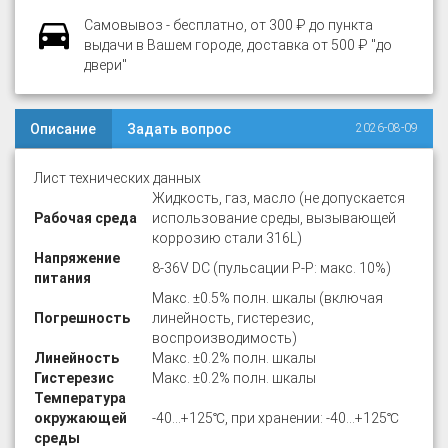
Самовывоз - бесплатно, от 300 ₽ до пункта
выдачи в Вашем городе, доставка от 500 ₽ "до
двери"
Описание
Задать вопрос
2026-08-09
Лист технических данных
Жидкость, газ, масло (не допускается
Рабочая среда
использование среды, вызывающей
коррозию стали 316L)
Напряжение
8-36V DC (пульсации P-P: макс. 10%)
питания
Макс. ±0.5% полн. шкалы (включая
Погрешность
линейность, гистерезис,
воспроизводимость)
Линейность
Макс. ±0.2% полн. шкалы
Гистерезис
Макс. ±0.2% полн. шкалы
Температура
окружающей
-40…+125℃, при хранении: -40…+125℃
среды