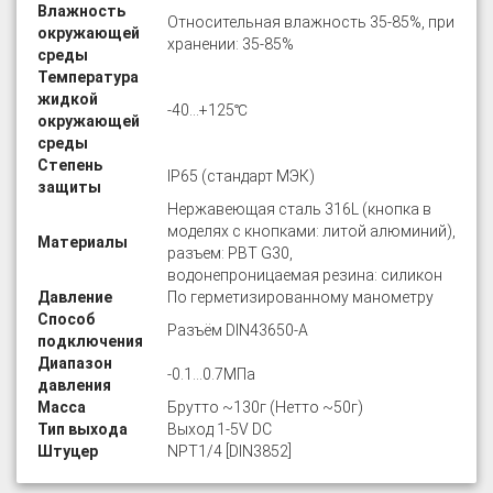
Влажность
Относительная влажность 35-85%, при
окружающей
хранении: 35-85%
среды
Температура
жидкой
-40…+125℃
окружающей
среды
Степень
IP65 (стандарт МЭК)
защиты
Нержавеющая сталь 316L (кнопка в
моделях с кнопками: литой алюминий),
Материалы
разъем: PBT G30,
водонепроницаемая резина: силикон
Давление
По герметизированному манометру
Способ
Разъём DIN43650-A
подключения
Диапазон
-0.1…0.7МПа
давления
Масса
Брутто ~130г (Нетто ~50г)
Тип выхода
Выход 1-5V DC
Штуцер
NPT1/4 [DIN3852]