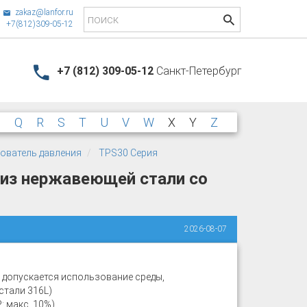
zakaz@lanfor.ru
+7(812)309-05-12
+7 (812) 309-05-12
Санкт-Петербург
P
Q
R
S
T
U
V
W
X
Y
Z
ователь давления
TPS30 Серия
 из нержавеющей стали со
2026-08-07
е допускается использование среды,
тали 316L)
: макс. 10%)