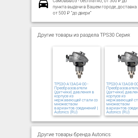
Самовывоз - бесплатно, от 300 ₽ до
пункта выдачи в Вашем городе, доставка
от 500 ₽ "до двери"
Другие товары из раздела TPS30 Серия:
TPS30-A13AG4-00 -
TPS30-A13AG8-00
Преобразователи
Преобразовател
(датчики) давления в
(датчики) давле
корпусе из
корпусе из
нержавеющей стали со
нержавеющей ст
множеством
множеством
вариантов соединений |
вариантов соеди
Autonics (RU)
Autonics (RU)
Другие товары бренда Autonics: