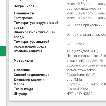
Макс. ±0.5% полн. шкалы
Погрешность
воспроизводимость)
Линейность
Макс. ±0.2% полн. шкалы
Гистерезис
Макс. ±0.2% полн. шкалы
Температура окружающей
-40…+85℃, при хранении:
среды
Влажность окружающей
Относительная влажност
среды
Температура жидкой
-40…+125℃
окружающей среды
Степень защиты
IP67 (стандарт МЭК)
Нержавеющая сталь 316L
Материалы
алюминий), разъем: PBT 
водонепроницаемая рези
Давление
Манометрическое
Способ подключения
С разъёмом (М12)
Диапазон давления
0…0.7МПа
Масса
Брутто ~130г (Нетто ~50
Тип выхода
Выход 4-20мА
Штуцер
NPT1/4 [DIN3852]