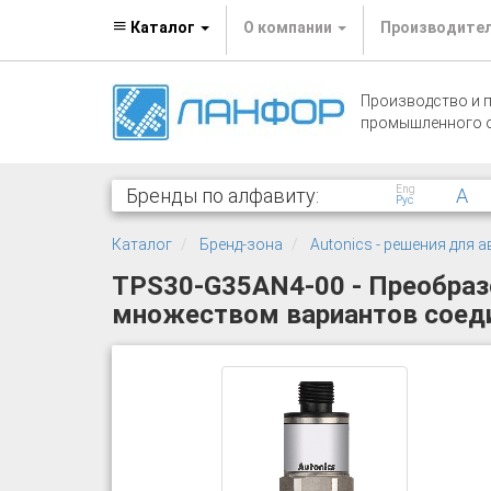
Каталог
О компании
Производите
Производство и 
промышленного 
Eng
Бренды по алфавиту:
A
Рус
Каталог
Бренд-зона
Autonics - решения для
TPS30-G35AN4-00 - Преобразо
множеством вариантов соедин