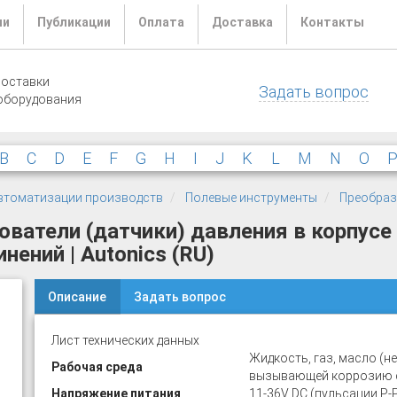
ли
Публикации
Оплата
Доставка
Контакты
поставки
Задать вопрос
оборудования
B
C
D
E
F
G
H
I
J
K
L
M
N
O
 автоматизации производств
Полевые инструменты
Преобраз
ватели (датчики) давления в корпусе
ений | Autonics (RU)
Описание
Задать вопрос
Лист технических данных
Жидкость, газ, масло (н
Рабочая среда
вызывающей коррозию с
Напряжение питания
11-36V DC (пульсации P-P