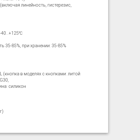
 (включая линейность, гистерезис,
 -40…+125℃
ь 35-85%, при хранении: 35-85%
 (кнопка в моделях с кнопками: литой
G30,
на: силикон
г)