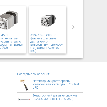
545-G5 -
A10K-S545-GB5 - 5-
ступенчатые
фазные шаговые
е двигатели с
двигатели с
ором (тип вала) |
встроенным тормозом
s (RU)
(тип вала) | Autonics
(RU)
Последние обновления:
Детектор микроотверстий
методом влажной губки PosiTest
LPD
Электронный штангенциркуль
RGK SC-300 (ШЦЦ-I-300-0,01)