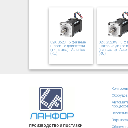
02K-S523 - 5-фазные
02K-S523W - 5-ф
шаговые двигатели
шаговые двигат
(тип вала) | Autonics
(тип вала) | Auto
(RU)
(RU)
Контроль
Оборудов
Автомати
процессо
Весоизме
Взрывоза
ПРОИЗВОДСТВО И ПОСТАВКИ
Оборудов