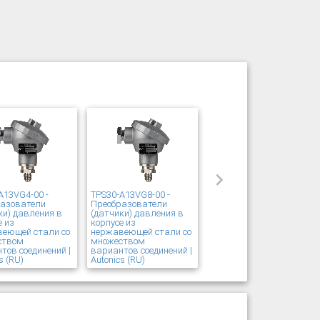
A13VG4-00 -
TPS30-A13VG8-00 -
разователи
Преобразователи
ки) давления в
(датчики) давления в
е из
корпусе из
еющей стали со
нержавеющей стали со
ством
множеством
тов соединений |
вариантов соединений |
s (RU)
Autonics (RU)