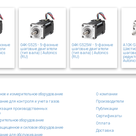
азные
04K-S525 - 5-фазные
04K-S525W - 5-фазные
A10K-S
ели
шаговые двигатели
шаговые двигатели
Шести
nics
(тип вала) | Autonics
(тип вала) | Autonics
шаговы
(RU)
(RU)
редукт
Autonic
ное и измерительное оборудование
О компании
ание для контроля и учета газов
Производители
зация производственных
Публикации
в
Сертификаты
рительное оборудование
Оплата
щищенное и силовое оборудование
Доставка
ание для обслуживание