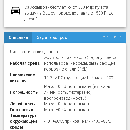
Самовывоз - бесплатно, от 300 ₽ до пункта
выдачи в Вашем городе, доставка от 500 ₽ "до
двери"
Описание
Задать вопрос
2026-08-07
Лист технических данных
Жидкость, газ, масло (не допускается
Рабочая среда
использование среды, вызывающей
коррозию стали 316L)
Напряжение
11-36V DC (пульсации P-P: макс. 10%)
питания
Макс. ±0.5% полн. шкалы (включая
Погрешность
линейность, гистерезис,
воспроизводимость)
Линейность
Макс. ±0.2% полн. шкалы
Гистерезис
Макс. ±0.2% полн. шкалы
Температура
окружающей
-40…+80℃, при хранении: -40…+80℃
среды