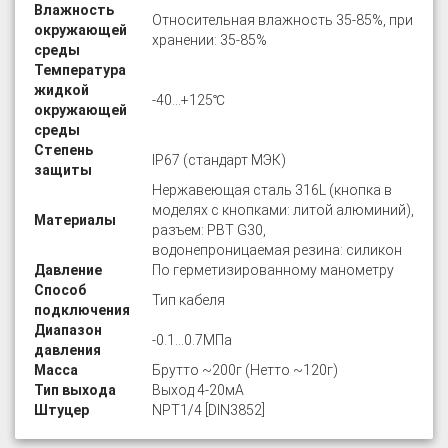
Влажность
Относительная влажность 35-85%, при
окружающей
хранении: 35-85%
среды
Температура
жидкой
-40…+125℃
окружающей
среды
Степень
IP67 (стандарт МЭК)
защиты
Нержавеющая сталь 316L (кнопка в
моделях с кнопками: литой алюминий),
Материалы
разъем: PBT G30,
водонепроницаемая резина: силикон
Давление
По герметизированному манометру
Способ
Тип кабеля
подключения
Диапазон
-0.1…0.7МПа
давления
Масса
Брутто ~200г (Нетто ~120г)
Тип выхода
Выход 4-20мА
Штуцер
NPT1/4 [DIN3852]